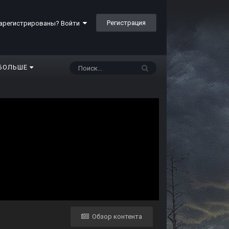
Регистрация
арегистрированы? Войти
БОЛЬШЕ
Обзор контента