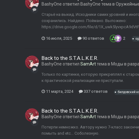
BashyOne
ответил
BashyOne
тема в
Оружейны
Старьё на выкид. Исходники самих уровней и иног
сохранились. Найдено. Поймано. Выложено:
https://drive.google.com/file/d/1X_uwk5lyvxpcA9dV
16 июля, 2025
90 ответов
2
og
Back to the S.T.A.L.K.E.R.
BashyOne
ответил
SamArt
тема в
Моды в разр
Только по картинке, которую прикреплял к старом
к практической реализации не приступали.
11 марта, 2024
337 ответов
билдовский к
Back to the S.T.A.L.K.E.R.
BashyOne
ответил
SamArt
тема в
Моды в разр
Потерпи немножко. Автору нужно 7-класс закончи
помыть and etc... Соболезную.