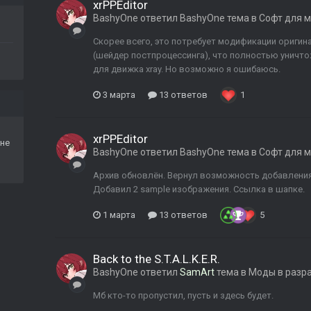
xrPPEditor
BashyOne
ответил
BashyOne
тема в
Софт для 
Скорее всего, это потребует модификации оригин
(шейдер постпроцессинга), что полностью уничто
для движка xray. Но возможно я ошибаюсь.
3 марта
13 ответов
1
xrPPEditor
не
BashyOne
ответил
BashyOne
тема в
Софт для 
Архив обновлён. Вернул возможность добавления A
Добавил 2 sample изображения. Ссылка в шапке.
1 марта
13 ответов
5
Back to the S.T.A.L.K.E.R.
BashyOne
ответил
SamArt
тема в
Моды в разр
Мб кто-то пропустил, пусть и здесь будет.