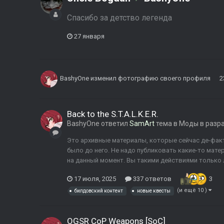
Cпасибо за детство легенда
27 января
BashyOne
изменил фотографию своего профиля
2
Back to the S.T.A.L.K.E.R.
BashyOne
ответил
SamArt
тема в
Моды в разр
Это архивные материалы, которые сейчас де-факто 
было до него. Не надо публиковать какие-то мате
на данный момент. Вы такими действиями только
17 июля, 2025
337 ответов
3
(и ещё 10 )
билдовский контент
новые квесты
OGSR CoP Weapons [SoC]