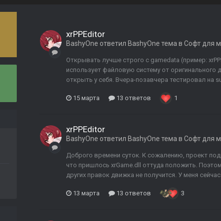
xrPPEditor
BashyOne
ответил
BashyOne
тема в
Софт для 
Открывать лучше строго с gamedata (пример: xrP
использует файловую систему от оригинального дв
открыть у себя. Вчера-позавчера тестировал на su
15 марта
13 ответов
1
xrPPEditor
BashyOne
ответил
BashyOne
тема в
Софт для 
Доброго времени суток. К сожалению, проект под
что пришлось xrGame.dll оттуда положить. Поэтому
других правок движка не получится. У меня сейчас
13 марта
13 ответов
3