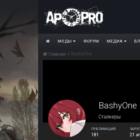
МОДЫ
ФОРУМ
МЕДИА
Б
BashyOne
Главная
BashyOne
Сталкеры
ПУБЛИКАЦИЙ
ЗАРЕ
181
21 а