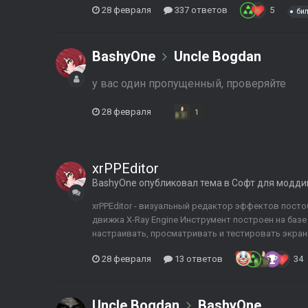
28 февраля
337 ответов
5
би
BashyOne
Uncle Bogdan
у вас один пропущенный, проверяйте
28 февраля
1
xrPPEditor
BashyOne
опубликовал тема в
Софт для модди
xrPPEditor - визуальный редактор эффектов постоб
движка X-Ray Engine Инструмент построен на базе
настраивать, просматривать и тестировать экран
28 февраля
13 ответов
34
Uncle Bogdan
BashyOne