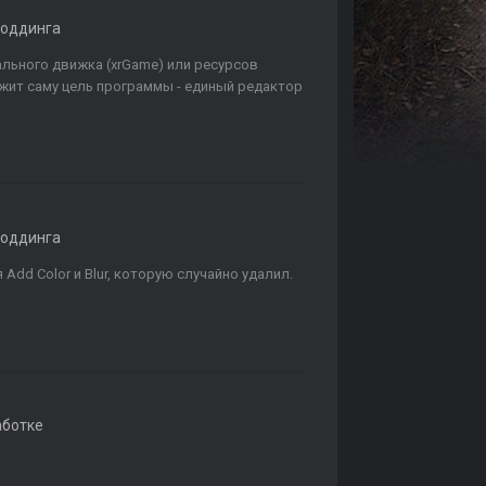
моддинга
ального движка (xrGame) или ресурсов
жит саму цель программы - единый редактор
моддинга
dd Color и Blur, которую случайно удалил.
аботке