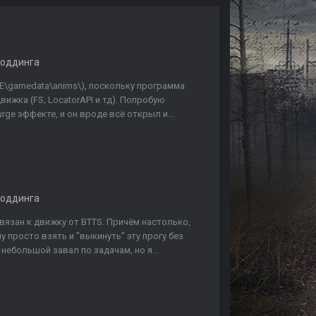
моддинга
PE\gamedata\anims\), поскольку программа
ижка (FS, LocatorAPI и тд). Попробую
rge эффекте, и он вроде всё открыл и...
моддинга
вязан к движку от BTTS. Причём настолько,
 просто взять и "выкинуть" эту прогу без
 небольшой завал по задачам, но я...