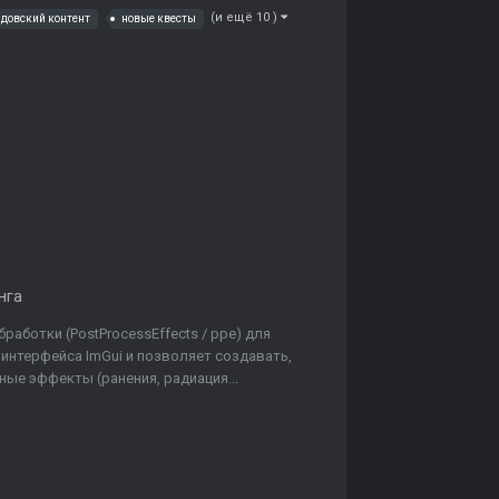
(и ещё 10 )
лдовский контент
новые квесты
нга
работки (PostProcessEffects / ppe) для
 интерфейса ImGui и позволяет создавать,
ные эффекты (ранения, радиация...