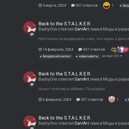
4 марта, 2024
337 ответов
1
бил
Back to the S.T.A.L.K.E.R.
BashyOne
ответил
SamArt
тема в
Моды в разр
Настолько не выдержало очко, что через 4 дня о
14 февраля, 2024
337 ответов
(и ещё 10 )
билдовский контент
новые квесты
Back to the S.T.A.L.K.E.R.
BashyOne
ответил
SamArt
тема в
Моды в разр
Ну вот поэтому и забанил. Пользуйся.
6 февраля, 2024
337 ответов
1
Back to the S.T.A.L.K.E.R.
BashyOne
ответил
SamArt
тема в
Моды в разр