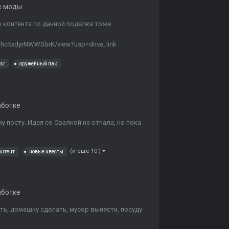
е моды
о контента по данной поделке тоже
tFhc5xdyrNWWSbrK/view?usp=drive_link
sr
оружейный пак
аботке
у посту. Идея со Свалкой не отпала, но пока
(и ещё 10 )
онтент
новые квесты
аботке
ть, домашку сделать, мусор вынести, посуду