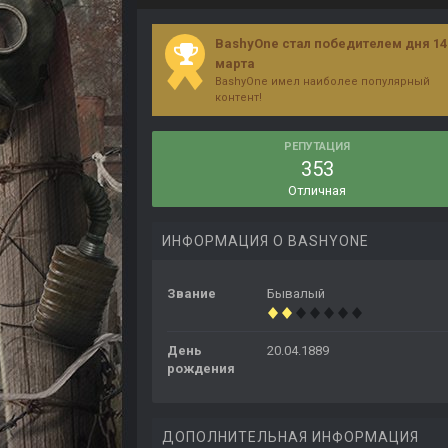
BashyOne стал победителем дня 14
марта
BashyOne имел наиболее популярный
контент!
РЕПУТАЦИЯ
353
Отличная
ИНФОРМАЦИЯ О BASHYONE
Звание
Бывалый
День
20.04.1889
рождения
ДОПОЛНИТЕЛЬНАЯ ИНФОРМАЦИЯ