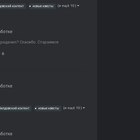
(и ещё 10 )
довский контент
новые квесты
аботке
тредачил? Спасибо. Стараемся
6
аботке
(и ещё 10 )
билдовский контент
новые квесты
аботке