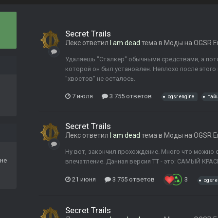
Secret Trails
Лекс
ответил
I am dead
тема в
Моды на OGSR E
Удаляешь "Сталкер" обычными средствами, а пото
которой он был установлен. Неплохо после этого
"хвостов" не осталось.
7 июля
3 755 ответов
ogsr engine
тай
Secret Trails
Лекс
ответил
I am dead
тема в
Моды на OGSR E
Ну вот, закончил прохождение. Много что можно 
не
впечатление. Данная версия ТТ - это: САМЫЙ КР
21 июня
3 755 ответов
3
ogsr 
Secret Trails