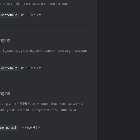
же не люблю я все эти совместные...
(и ещё 4 )
ые тропы 2
ngine
 Дискорд уже неделю зайти не могу, ни один
(и ещё 4 )
ые тропы 2
ngine
в трупах? В NLC их можно было почитать и
 минус для меня - отсутствие миникарты.
(и ещё 4 )
ые тропы 2