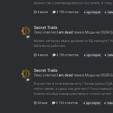
именно так и рекомендовалось поступить. К тому 
4 июня
3 755 ответов
ogsr engine
тайн
Secret Trails
Лекс
ответил
I am dead
тема в
Моды на OGSR E
Можно заглушку звука дыхания на ЯД закинуть? На
ВиПиЭн не работает.
4 июня
3 755 ответов
ogsr engine
тайн
Secret Trails
Лекс
ответил
I am dead
тема в
Моды на OGSR E
Воровство в этой версии есть? Зачем нужны ПДА 
найти тайник, а здесь они для чего? Пока главный
Компас вообще неинформативен и только путает.
30 мая
3 755 ответов
ogsr engine
тайн