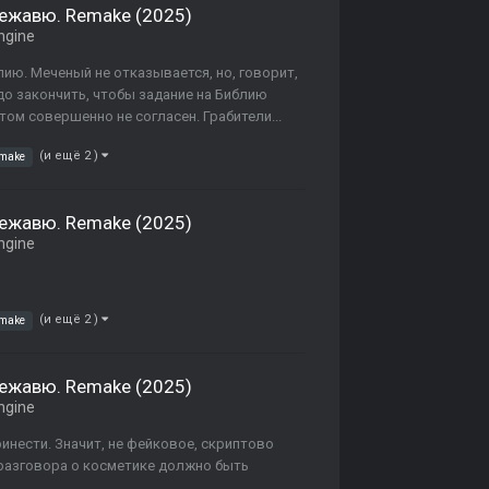
Дежавю. Remake (2025)
ngine
ию. Меченый не отказывается, но, говорит,
до закончить, чтобы задание на Библию
нтом совершенно не согласен. Грабители...
(и ещё 2 )
emake
Дежавю. Remake (2025)
ngine
(и ещё 2 )
emake
Дежавю. Remake (2025)
ngine
инести. Значит, не фейковое, скриптово
 разговора о косметике должно быть