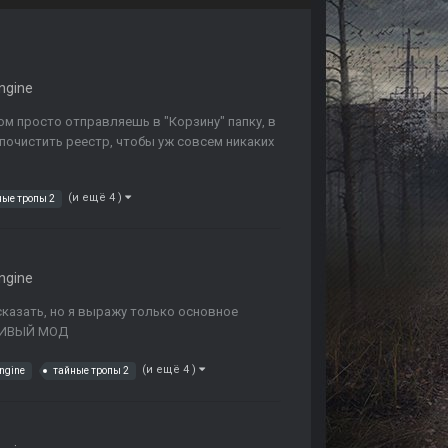
ngine
м просто отправляешь в "Корзину" папку, в
 почистить реестр, чтобы уж совсем никаких
(и ещё 4 )
ные тропы 2
ngine
сказать, но я выражу только основное
АСИВЫЙ МОД
(и ещё 4 )
engine
тайные тропы 2