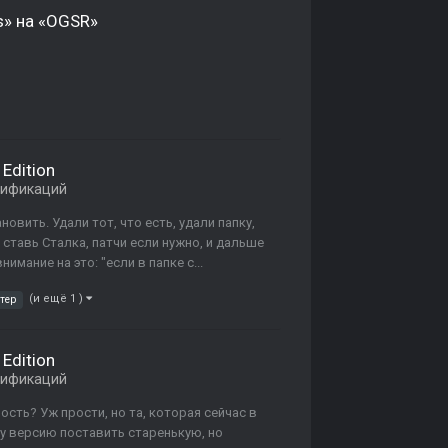
s» на «OGSR»
 Edition
дификаций
новить. Удали тот, что есть, удали папку,
 ставь Сталка, патчи если нужно, и дальше
имание на это: "если в папке с...
(и ещё 1 )
тер
 Edition
дификаций
ность? Уж прости, но та, которая сейчас в
эту версию поставить старенькую, но