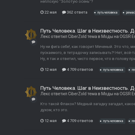
неплохую "Золотую осень"?
22 мая
362 ответа
путь человека
ремас
Путь Человека. Шаг в Неизвестность. 
Лекс
ответил
CiberZold
тема в
Моды на OGSR E
Ну ни фига себе!, как говорит Меченый. Это что, м
пускаемого, в тетрадочку записывать?! Нет, всё-т
Ну, я так и ответил, чисто первое, что в голову приш
12 мая
4 709 ответов
путь человека
r
Путь Человека. Шаг в Неизвестность. 
Лекс
ответил
CiberZold
тема в
Моды на OGSR E
Кто такой Флакон? Медный загадку загадал, какое 
духом, кто это.
12 мая
4 709 ответов
путь человека
r