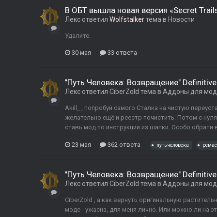
В ОБТ вышла новая версия «Secret Trail
Лекс
ответил
Wolfstalker
тема в
Новости
Удалите.
30 мая
33 ответа
"Путь Человека: Возвращение" Definitive
Лекс
ответил
CiberZold
тема в
Аддоны для мо
Akill_ , попробуй самого Сталка на чистую переуста
желательно ещё и реестр почистить. Потом с нуля
ставь мод по инструкции из шапки. Особо обрати вн
23 мая
362 ответа
путь человека
ремас
"Путь Человека: Возвращение" Definitive
Лекс
ответил
CiberZold
тема в
Аддоны для мо
CiberZold , а как вернуть оригинальную раститель
моде - ужасна, для меня лично. Или можно ли на 