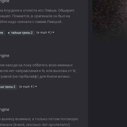
ngine
на Кордоне и отнести его Левше. Обшарил
нашёл. Помнится, в оригинале он был на
 Или надо сначала с самим Левшой...
(и ещё 4 )
ine
тайные тропы 2
ngine
ом заходе на локу оббегать всех именных
если нет направления к N, или вызова от N,
травой (не гербалайф) для Князя можно...
(и ещё 4 )
ые тропы 2
ngine
оло вынесу военных, а только потом поговорю
гинале (ё-моё, сколько лет пролетело!)