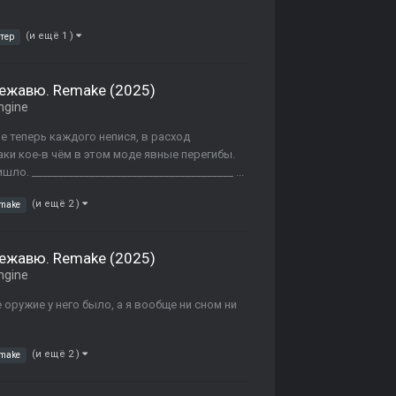
(и ещё 1 )
тер
Дежавю. Remake (2025)
ngine
не теперь каждого непися, в расход
аки кое-в чём в этом моде явные перегибы.
ло. ______________________________________ ...
(и ещё 2 )
emake
Дежавю. Remake (2025)
ngine
оружие у него было, а я вообще ни сном ни
(и ещё 2 )
emake