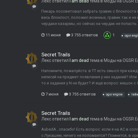
Лекс
ответил
I am dead
тема в
Моды на OGSR E
Пекарь посоветовал забрать гравик с блокпоста 
весь блокпост, положил военных, гравик так и не 
чердаке казармы, но сейчас на чердак не попасть.
11 июня
3 755 ответов
1
ogsr eng
Secret Trails
Лекс
ответил
I am dead
тема в
Моды на OGSR E
Напомните, пожалуйста: в ТТ есть смысл при кажд
неписей на предмет появления у них заданий? Или 
то и задания у N не будет? И ещё вопрос: мешок с 
7 июня
3 755 ответов
ogsr engine
тайн
Secret Trails
Лекс
ответил
I am dead
тема в
Моды на OGSR E
AubedA , спасибо! Есть вопрос: если я на АС в с
с Лукашем, ничего не поломается? Помнится, в ори