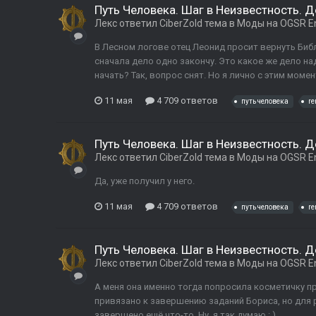
Путь Человека. Шаг в Неизвестность. 
Лекс
ответил
CiberZold
тема в
Моды на OGSR E
В Лесном логове отец Леонид просит вернуть Библ
сначала дело одно закончу. Это какое же дело на
начать? Так, вопрос снят. Но я лично с этим моме
11 мая
4 709 ответов
путь человека
r
Путь Человека. Шаг в Неизвестность. 
Лекс
ответил
CiberZold
тема в
Моды на OGSR E
Да, уже получил у него.
11 мая
4 709 ответов
путь человека
r
Путь Человека. Шаг в Неизвестность. 
Лекс
ответил
CiberZold
тема в
Моды на OGSR E
А меня она именно тогда попросила косметичку пр
привязано к завершению заданий Бориса, но для
завершено ещё что-то. Ну, я так думаю : )