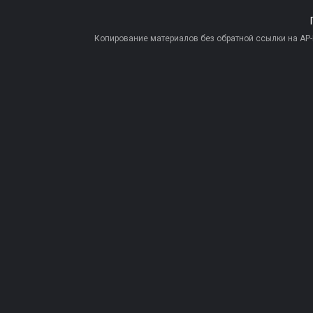
Копирование материалов без обратной ссылки на AP-PR