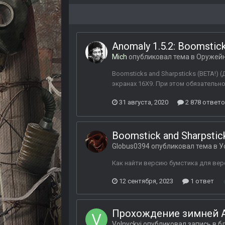
Anomaly 1.5.2: Boomstick
Mich
опубликовал тема в
Оружей
Boomsticks and Sharpsticks (BETA!) (
экранах 16X9. При этом обязательно 
31 августа, 2020
2 878 ответ
Boomstick and Sharpstic
Globus0394
опубликовал тема в
У
Как найти версию бумстика для верс
12 сентября, 2023
1 ответ
Прохождение зимней An
Volnyckyi
опубликовал запись в б