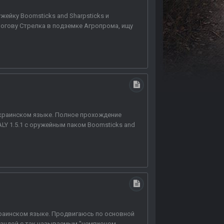
ейку Boomsticks and Sharpsticks и
логову Стрелка в подземке Агропрома, ищу
украинском языке. Полное прохождение
Y 1.5.1 с оружейным паком Boomsticks and
краинском языке. Продвигаюсь по основной
мандой с так называемым "чемпионом