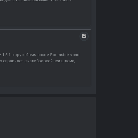
1.5.1 с оружейным паком Boomsticks and
но справился с калибровкой пси-шлема,