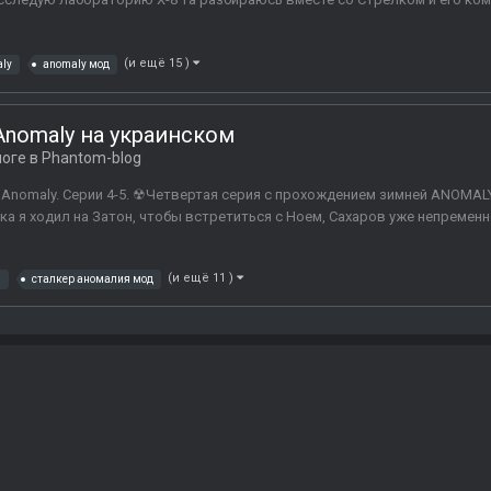
(и ещё 15 )
ly
anomaly мод
nomaly на украинском
логе в
Phantom-blog
nomaly. Серии 4-5. ☢Четвертая серия с прохождением зимней ANOMALY 
ока я ходил на Затон, чтобы встретиться с Ноем, Сахаров уже непремен
(и ещё 11 )
и
сталкер аномалия мод