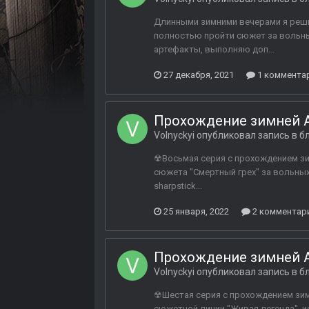
Длинными зимними вечерами я решил
полностью пройти сюжет за вольных
артефакты, выполняю доп...
27 декабря, 2021
1 коммента
Прохождение зимней A
Volnyckyi
опубликовал запись в б
☢Восьмая серия с прохождением зим
сюжета "Смертный грех" за вольны
sharpstick...
25 января, 2022
2 комментар
Прохождение зимней A
Volnyckyi
опубликовал запись в б
☢Шестая серия с прохождением зимн
сюжетной линии "Живая легенда", 