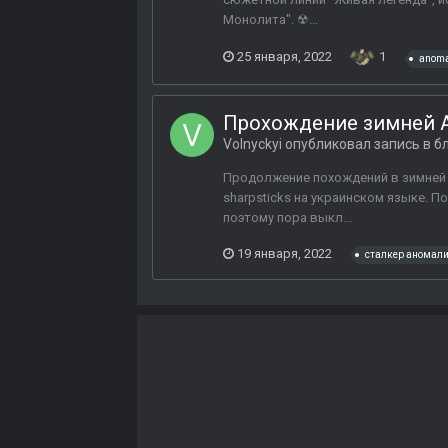
Монолита". ☢...
25 января, 2022
1
anoma
Прохождение зимней A
Volnyckyi
опубликовал запись в б
Продолжение похождений в зимней A
sharpsticks на украинском языке. П
поэтому пора выкл...
19 января, 2022
сталкер аномал