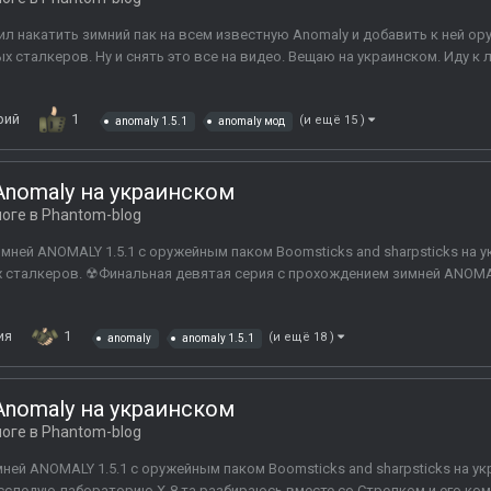
 накатить зимний пак на всем известную Anomaly и добавить к ней оруж
 сталкеров. Ну и снять это все на видео. Вещаю на украинском. Иду к 
рий
1
(и ещё 15 )
anomaly 1.5.1
anomaly мод
nomaly на украинском
логе в
Phantom-blog
ней ANOMALY 1.5.1 с оружейным паком Boomsticks and sharpsticks на 
х сталкеров. ☢Финальная девятая серия с прохождением зимней ANOMAL
ия
1
(и ещё 18 )
anomaly
anomaly 1.5.1
nomaly на украинском
логе в
Phantom-blog
ей ANOMALY 1.5.1 с оружейным паком Boomsticks and sharpsticks на у
исследую лабораторию Х-8 та разбираюсь вместе со Стрелком и его ко