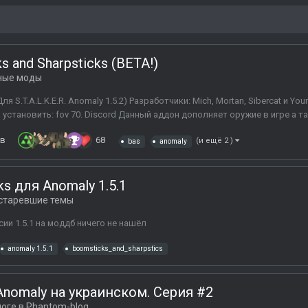
s and Sharpsticks (BETA!)
ные моды
Для S.T.A.L.K.E.R. Anomaly 1.5.2) Разработчики: Mich, Mortan, Sibercat и 
установить: fov 70. Discord Данный аддон дополняет оружие в игре а та
ов
68
(и ещё 2 )
bas
anomaly
ks для Anomaly 1.5.1
старевшие темы
ии 1.5.1 на моддб ничего не нашёл
anomaly 1.5.1
boomsticks_and_sharpstics
omaly на украинском. Серия #2
логе в
Phantom-blog