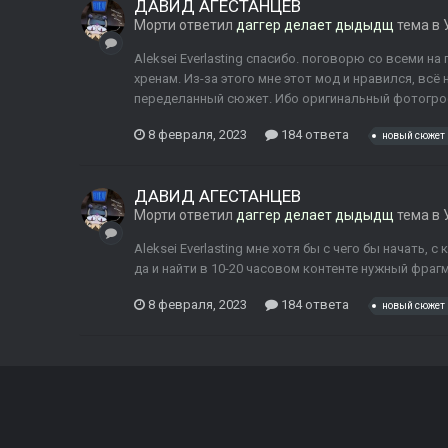
ДАВИД АГЕСТАНЦЕВ
Морти
ответил
даггер делает дыдыдщ
тема в
Aleksei Everlasting спасибо. поговорю со всеми на
хренам. Из-за этого мне этот мод и нравился, вс
переделанный сюжет. Ибо оригинальный фотогро
8 февраля, 2023
184 ответа
новый сюжет
ДАВИД АГЕСТАНЦЕВ
Морти
ответил
даггер делает дыдыдщ
тема в
Aleksei Everlasting мне хотя бы с чего бы начать, 
да и найти в 10-20 часовом контенте нужный фрагме
8 февраля, 2023
184 ответа
новый сюжет