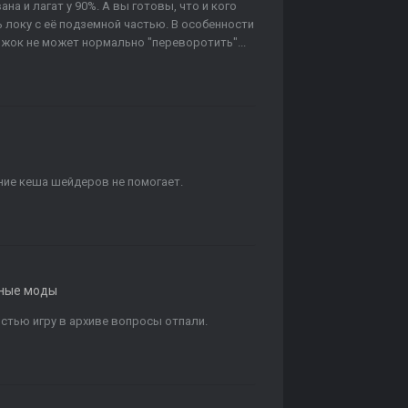
ана и лагат у 90%. А вы готовы, что и кого
 локу с её подземной частью. В особенности
жок не может нормально "переворотить"...
ение кеша шейдеров не помогает.
ные моды
остью игру в архиве вопросы отпали.