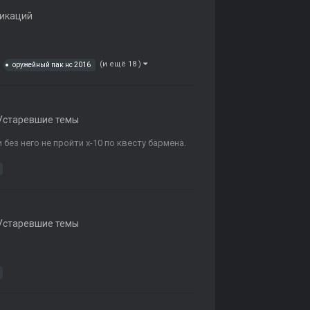
икаций
(и ещё 18 )
оружейный пак нс 2016
Устаревшие темы
 без него не пройти х-10 по квесту бармена.
Устаревшие темы