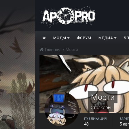
МОДЫ
ФОРУМ
МЕДИА
Б
Морти
Главная
Морти
Сталкеры
ПУБЛИКАЦИЙ
ЗАРЕ
48
5 ав