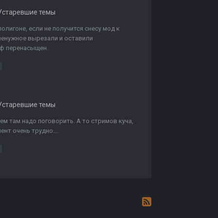
Устаревшие темы
 полигоне, если не получится снесу мод к
ё ненужное вырезали и оставили
ф перенасыщен.
Устаревшие темы
с кем там надо поговорить. А то стримов куча,
нт очень трудно....