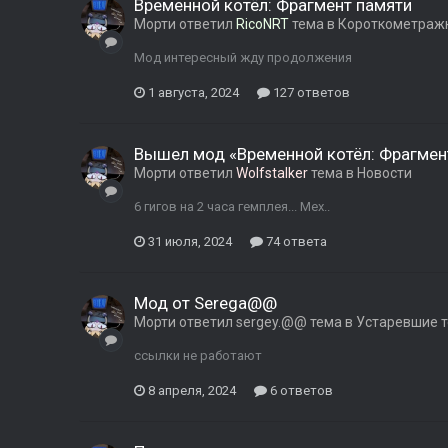
Временной котёл: Фрагмент памяти
Морти
ответил
RicoNRT
тема в
Короткометраж
Мод интересный жду продолжения
1 августа, 2024
127 ответов
Вышел мод «Временной котёл: Фрагмен
Морти
ответил
Wolfstalker
тема в
Новости
6 гигов на 2 часа гемплея... Мех..
31 июля, 2024
74 ответа
Мод от Serega@@
Морти
ответил
sergey.@@
тема в
Устаревшие 
ссылки не работают
8 апреля, 2024
6 ответов