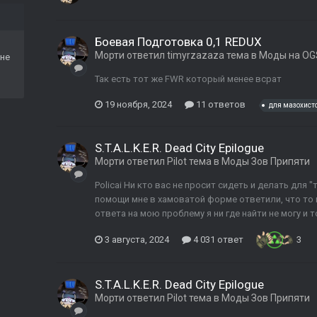
Боевая Подготовка 0,1 REDUX
Морти
ответил
timyrzazaza
тема в
Моды на OG
не
Так есть тот же FWR который менее всрат
19 ноября, 2024
11 ответов
для мазохист
S.T.A.L.K.E.R. Dead City Epilogue
Морти
ответил
Pilot
тема в
Моды Зов Припяти
Policai Ни кто вас не просит сидеть и делать для 
помощи мне в хамоватой форме ответили, что то по
ответа на мою проблему я ни где найти не могу и т
3 августа, 2024
4 031 ответ
3
S.T.A.L.K.E.R. Dead City Epilogue
Морти
ответил
Pilot
тема в
Моды Зов Припяти