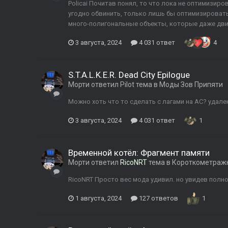
Policai Почитав понял, то что лока не оптимизиров
угодно обвинить, только лишь бы оптимизировать
много-полигональные объекты, которые даже дви
3 августа, 2024
4 031 ответ
4
S.T.A.L.K.E.R. Dead City Epilogue
Морти
ответил
Pilot
тема в
Моды Зов Припяти
Можно хоть что то сделать с лагами на АС? удал
3 августа, 2024
4 031 ответ
1
Временной котёл: Фрагмент памяти
Морти
ответил
RicoNRT
тема в
Короткометраж
RicoNRT Просто вес мода удивил. но увидев полн
1 августа, 2024
127 ответов
1