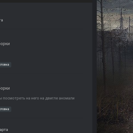
та
борки
отовка
борки
ы посмотреть на него на двигле аномали
отовка
арта