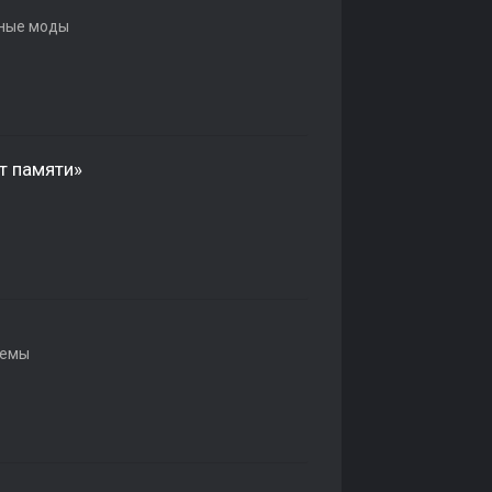
ные моды
т памяти»
темы