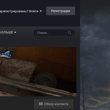
Регистрация
арегистрированы? Войти
БОЛЬШЕ
Обзор контента