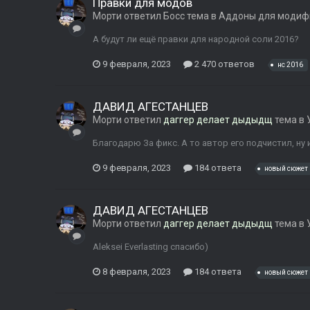
Правки для модов
Морти
ответил
Босс
тема в
Аддоны для модиф
А будут ли ещё правки для народной соли 2016?
9 февраля, 2023
2 470 ответов
нс 2016
ДАВИД АГЕСТАНЦЕВ
Морти
ответил
даггер делает дыдыдщ
тема в
Благодарю За фикс. А то автор его подчистил, ну и
9 февраля, 2023
184 ответа
новый сюжет
ДАВИД АГЕСТАНЦЕВ
Морти
ответил
даггер делает дыдыдщ
тема в
Aleksei Everlasting спасибо)
8 февраля, 2023
184 ответа
новый сюжет