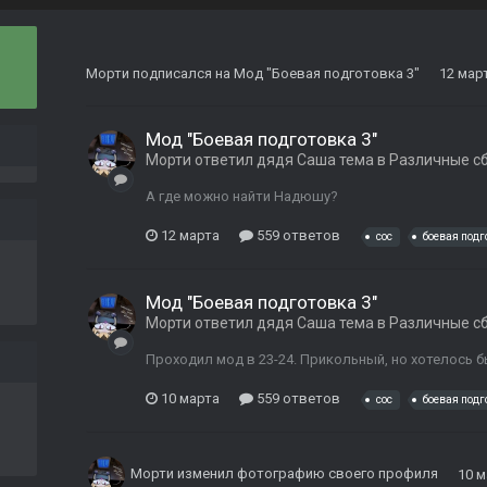
Морти
подписался на
Мод "Боевая подготовка 3"
12 мар
Мод "Боевая подготовка 3"
Морти
ответил
дядя Саша
тема в
Различные с
А где можно найти Надюшу?
12 марта
559 ответов
coc
боевая подг
Мод "Боевая подготовка 3"
Морти
ответил
дядя Саша
тема в
Различные с
Проходил мод в 23-24. Прикольный, но хотелось б
10 марта
559 ответов
coc
боевая подг
Морти
изменил фотографию своего профиля
10 м