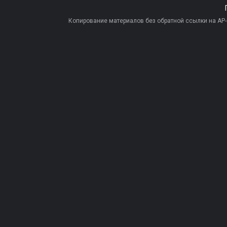
Копирование материалов без обратной ссылки на AP-PR