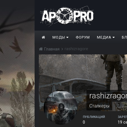
МОДЫ
ФОРУМ
МЕДИА
Б
rashizragore
Главная
rashizrago
Сталкеры
ПУБЛИКАЦИЙ
ЗАРЕ
0
19 с