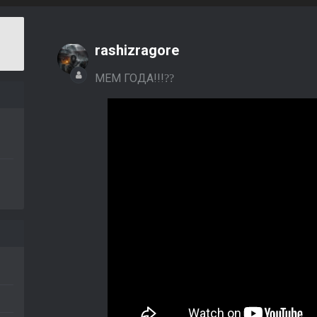
rashizragore
МЕМ ГОДА!!!
?
?