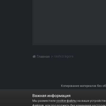
rashizragore
Главная
Копирование материалов без обра
Важная информация
Мы разместили
cookie-файлы
на ваше устройство
файлов
, или продолжить без изменения настроек