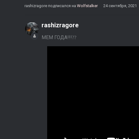
rashizragore
подписался на
Wolfstalker
24 сентября, 2021
rashizragore
МЕМ ГОДА!!!
?
?