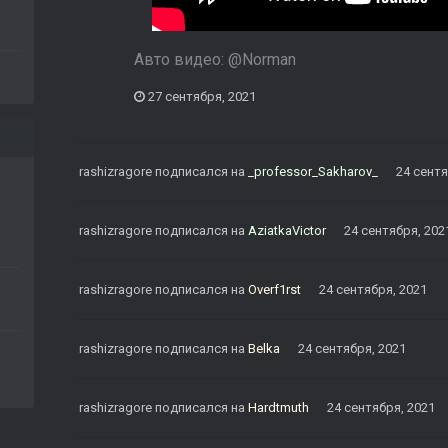
Авто видео:
@Norman
27 сентября, 2021
rashizragore
подписался на
_professor_Sakharov_
24 сентя
rashizragore
подписался на
AziatkaVictor
24 сентября, 202
rashizragore
подписался на
Overf1rst
24 сентября, 2021
rashizragore
подписался на
Belka
24 сентября, 2021
rashizragore
подписался на
Hardtmuth
24 сентября, 2021