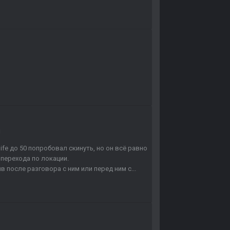
и
ife до 50 попробовал скинуть, но он всё равно
 перехода по локации.
йв после разговора с ним или перед ним с...