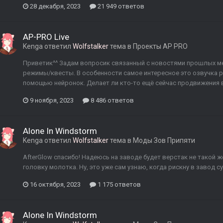
28 декабря, 2023
21 949 ответов
AP-PRO Live
Kenga
ответил
Wolfstalker
тема в
Проекты AP PRO
Приветик^^ Задам вопросик связанный с новостями прошлых м
режимы/квесты. В особенности самое интересное это озвучка р
помощью нейронок. Делает ли кто-то ещё сейчас продвижения в 
9 ноября, 2023
8 486 ответов
Alone In Windstorm
Kenga
ответил
Wolfstalker
тема в
Моды Зов Припяти
AfterGlow спасибо! Надеюсь на заводе будет верстак не такой же
головку молотка. Ну, это уже сам узнаю, когда рискну в завод су
16 октября, 2023
1 175 ответов
Alone In Windstorm