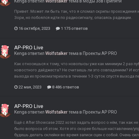
Kenga
ответил
Wolfstalker
тема в
Моды Зов Припяти
Привет. Может ли быть так, что я сломал скрипы прохождения 
Зори, но побоялся идти по радиосигналу, опасаясь радиации.
16 октября, 2023
1 175 ответов
AP-PRO Live
Kenga
ответил
Wolfstalker
тема в
Проекты AP PRO
Как относишься к тому, что новопысы уже как минимум 2 раз пу
новостного дайджеста? Не считаешь ли это совпадением? И если
выхода их промоматериала в течении 1-3 суток спустя выхода перв
22 мая, 2023
8 486 ответов
AP-PRO Live
Kenga
ответил
Wolfstalker
тема в
Проекты AP PRO
Ещё с After Showcase 2022 хотел задать вопрос о нём, так как н
было вопроса об этом. Хотя это скорее больше наставление/упр
будешь делать склейки во время записи сцен с собой. Очень сильн