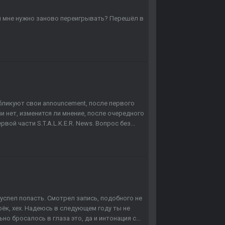
и мне нужно заново переигрывать? Перешёл в
бликуют свои announcement, после первого
 нет, изменится ли мнение, после очередного
ой части S.T.A.L.K.E.R. News. Вопрос без...
е успел попасть. Смотрел запись, подобного не
ёк, хех. Надеюсь в следующем году ты не
о бросалось в глаза это, да и интонация с...