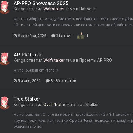
AP-PRO Showcase 2025
Kenga
ответил
Wolfstalker
тема в
Новости
Опять выбирать между смотреть необработанное видео Ютубом 
10-ти летней давности со всеми или потом, но когда обработает
6 декабря, 2025
31 ответ
1
AP-PRO Live
Kenga
ответил
Wolfstalker
тема в
Проекты AP PRO
А что, рыжий кiт "того"?
9 июня, 2024
8 486 ответов
True Stalker
Kenga
ответил
Overf1rst
тема в
True Stalker
Не исправляет. Стоял на момент прохождения и 2 и 3. Поиском п
трупов новичков. Как только Юрок и Фанат подходят к дому, игр
обыскивать их.