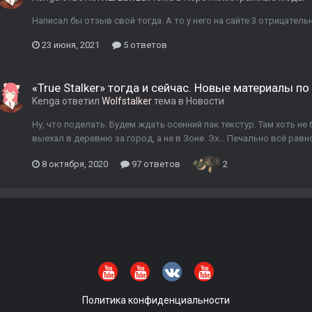
Написал бы отзыв свой тогда. А то у него на сайте 3 отрицатель
23 июня, 2021
5 ответов
«True Stalker» тогда и сейчас. Новые материалы по
Kenga
ответил
Wolfstalker
тема в
Новости
Ну, что поделать. Будем ждать осенний пак текстур. Там хоть не 
выехал в деревню за город, а не в Зоне. Эх... Печально всё равн
8 октября, 2020
97 ответов
2
Политика конфиденциальности