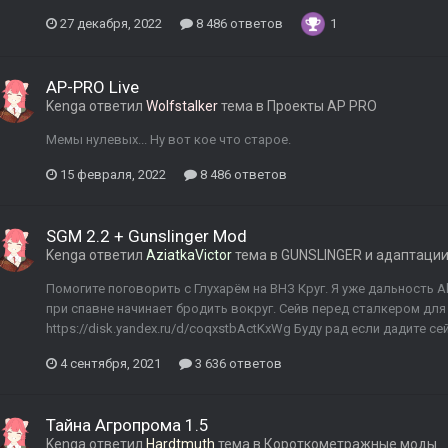
27 декабря, 2022
8 486 ответов
1
AP-PRO Live
Kenga
ответил
Wolfstalker
тема в
Проекты AP PRO
Мемы нулевых... Ну вот кое что старое.
15 февраля, 2022
8 486 ответов
SGM 2.2 + Gunslinger Mod
Kenga
ответил
AziatkaVictor
тема в
GUNSLINGER и адаптаци
Помогите поговорить с Глухарём на ВНЗ Круг. Я уже дальность Al
при спавне начинает бродить вокруг. Сейв перед сталкером для
https://disk.yandex.ru/d/coqxstbActKxWg Буду рад если дадите се
4 сентября, 2021
3 636 ответов
Тайна Агропрома 1.5
Kenga
ответил
Hardtmuth
тема в
Короткометражные моды