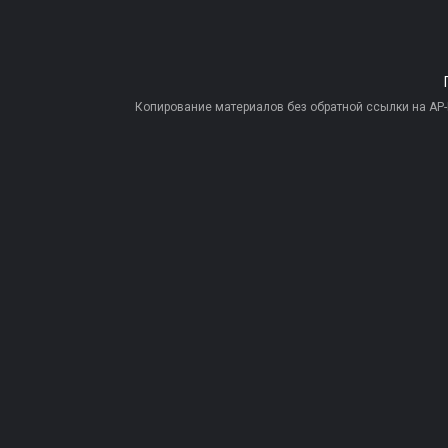
Копирование материалов без обратной ссылки на AP-PR