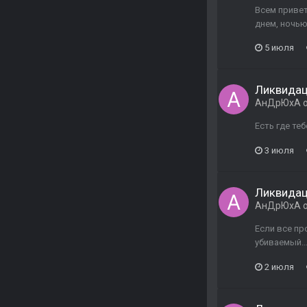
Всем привет
днем, ночью
5 июля
Ликвида
АнДрЮхА
о
Есть где те
3 июля
Ликвида
АнДрЮхА
о
Если все пр
убиваемый....
2 июля