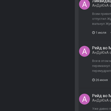
Ликвида
АнДрЮхА
о
Всем привет
отпустил Жу
вальнул Жук
1 июля
Рейд во М
АнДрЮхА
о
Все в этом 
перемахнул 
перемудрили
26 июня
Рейд во М
АнДрЮхА
о
Уже давно п