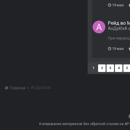
19 мая
Рейд во М
АнДрЮхА
о
При переход
19 мая
1
2
3
4
5
АнДрЮхА
Главная
Копирование материалов без обратной ссылки на AP-PR