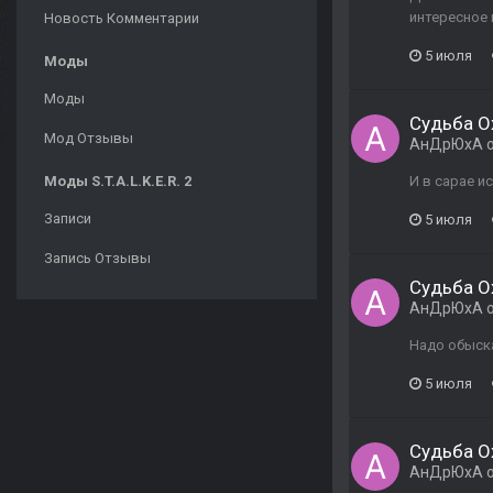
интересное 
Новость Комментарии
5 июля
Моды
Моды
Судьба О
Мод Отзывы
АнДрЮхА
о
Моды S.T.A.L.K.E.R. 2
И в сарае и
Записи
5 июля
Запись Отзывы
Судьба О
АнДрЮхА
о
Надо обыска
5 июля
Судьба О
АнДрЮхА
о