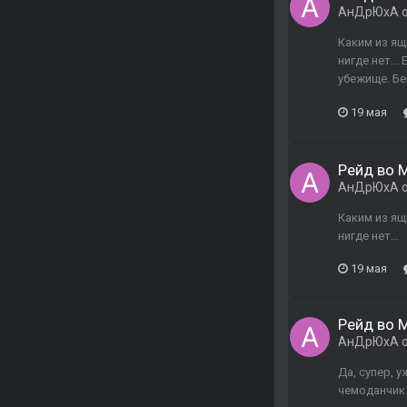
АнДрЮхА
о
Каким из ящ
нигде нет..
убежище. Бе
19 мая
Рейд во М
АнДрЮхА
о
Каким из ящ
нигде нет...
19 мая
Рейд во М
АнДрЮхА
о
Да, супер, 
чемоданчик д