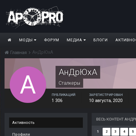
МОДЫ
ФОРУМ
МЕДИА
БЛОГИ
АКТИВНО
АнДрЮхА
Главная
АнДрЮхА
Сталкеры
ПУБЛИКАЦИЙ
ЗАРЕГИСТРИРОВАН
1 306
10 августа, 2020
ВЕСЬ КОНТЕНТ АНД
Активность
1
2
3
4
5
Профили