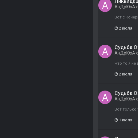
Ликвида
АнДрЮхА
о
Вот с Кочер
2 июля
Судьба О
АнДрЮхА
о
Что то я не 
2 июля
Судьба О
АнДрЮхА
о
Вот только 
1 июля