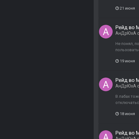
21 июня
Рейд во М
АнДрЮхА
о
Не понял, по
пользоваться
19 июня
Рейд во М
АнДрЮхА
о
В лабах тож
отключатьс
18 июня
Рейд во М
АнДрЮхА
о