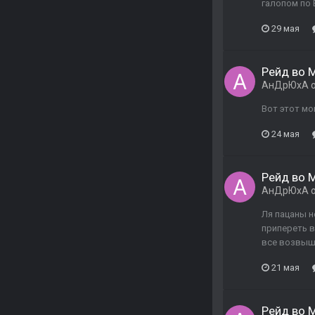
галопом по Е
29 мая
Рейд во М
АнДрЮхА
о
Вот этот мом
24 мая
Рейд во М
АнДрЮхА
о
Ля пацаны н
припереть в
все возвыше
21 мая
Рейд во М