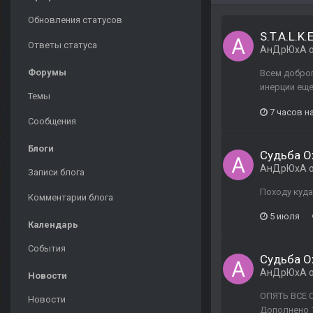
Обновления статусов
S.T.A.L.K.
Ответы статуса
АнДрЮхА
о
Форумы
Всем доброг
инерции еще
Темы
7 часов н
Сообщения
Блоги
Судьба О
АнДрЮхА
о
Записи блога
Походу куда 
Комментарии блога
5 июля
Календарь
События
Судьба О
АнДрЮхА
о
Новости
ОПЯТЬ ВСЕ О
Новости
Дополнено 1