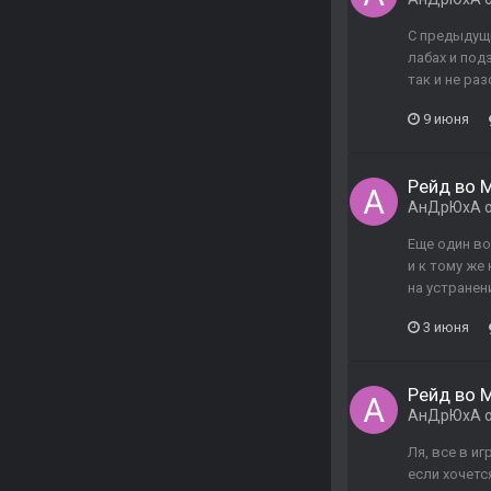
С предыдущи
лабах и под
так и не ра
9 июня
Рейд во М
АнДрЮхА
о
Еще один во
и к тому же
на устранен
3 июня
Рейд во М
АнДрЮхА
о
Ля, все в и
если хочетс