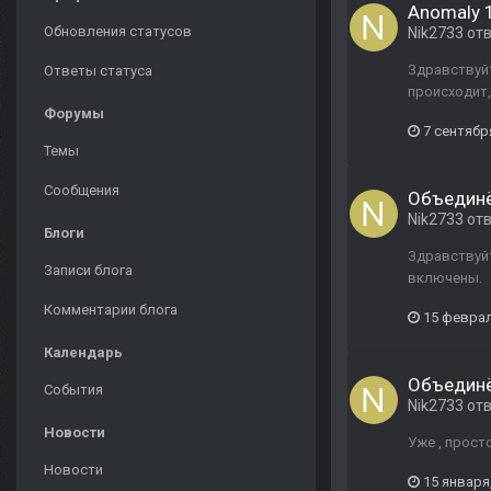
Anomaly 1
Обновления статусов
Nik2733
от
Здравствуйт
Ответы статуса
происходит,
Форумы
7 сентябр
Темы
Сообщения
Объединё
Nik2733
от
Блоги
Здравствуйт
Записи блога
включены.
Комментарии блога
15 феврал
Календарь
Объединё
События
Nik2733
от
Новости
Уже , просто
Новости
15 января