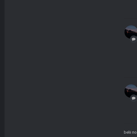
belii
по