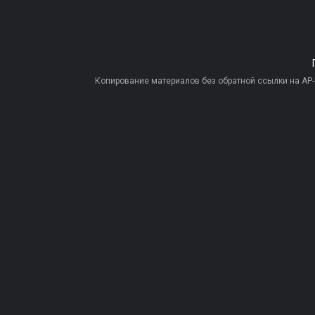
Копирование материалов без обратной ссылки на AP-PR