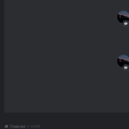
sawk
Главная