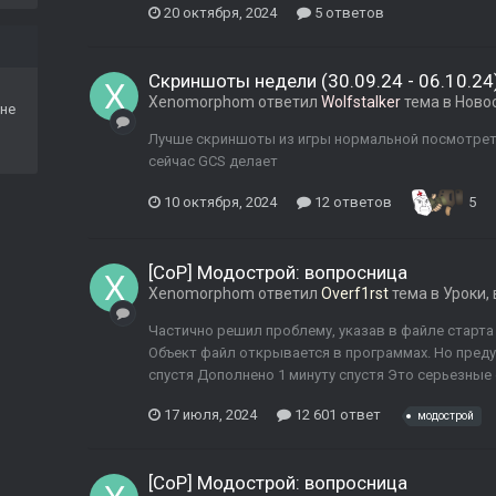
20 октября, 2024
5 ответов
Скриншоты недели (30.09.24 - 06.10.24
Xenomorphom
ответил
Wolfstalker
тема в
Ново
не
Лучше скриншоты из игры нормальной посмотреть
сейчас GCS делает
10 октября, 2024
12 ответов
5
[CoP] Модострой: вопросница
Xenomorphom
ответил
Overf1rst
тема в
Уроки,
Частично решил проблему, указав в файле старта
Объект файл открывается в программах. Но пред
спустя Дополнено 1 минуту спустя Это серьезные
17 июля, 2024
12 601 ответ
модострой
[CoP] Модострой: вопросница