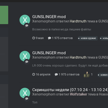
GUNSLINGER mod
Xenomorphom
ответил
Hardtmuth
тема в
GUNSL
Возможно в папке мода лишние файлы
9 мая
1 975 ответов
новое оружие
новы
GUNSLINGER mod
Xenomorphom
ответил
Hardtmuth
тема в
GUNSL
LR-300 очень хорошо сделано. Будут ли ещё доб
16 апреля
1 975 ответов
1
новое
Скриншоты недели (07.10.24 - 13.10.24
Xenomorphom
ответил
Wolfstalker
тема в
Ново
Топ