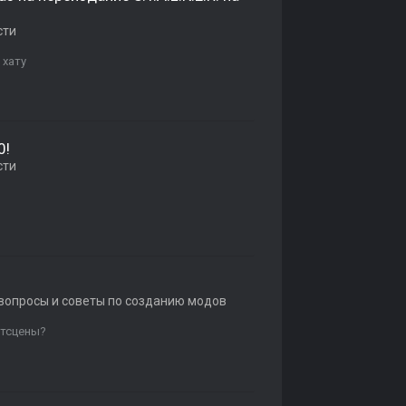
сти
 хату
0!
сти
 вопросы и советы по созданию модов
атсцены?