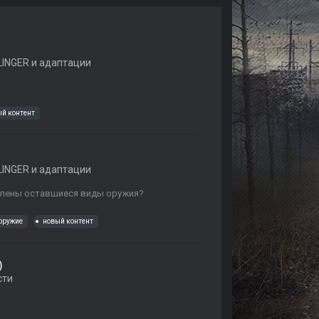
INGER и адаптации
й контент
INGER и адаптации
авлены оставшиеся виды оружия?
 оружие
новый контент
)
сти