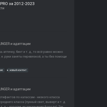
P PRO за 2012-2023
сти
INGER и адаптации
 аптечку, бинт и т. д., то всё равно можно
. е. руки заняты перевязкой, а ты без помощи
жие
новый контент
INGER и адаптации
ртифактов по калассам - низкого класса
среднего класса (лунный свет, выверт и т. д.
. д. - дорогие, их заказывает Борода). Так...