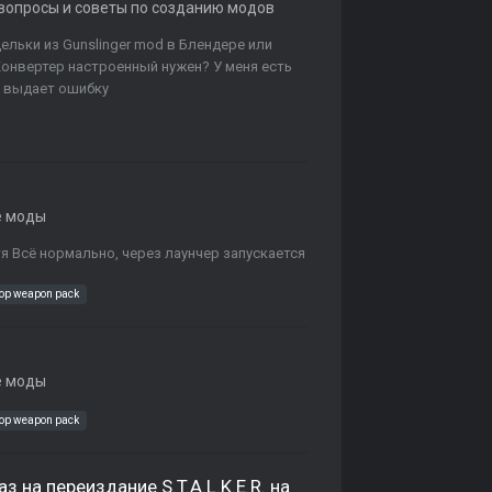
 вопросы и советы по созданию модов
ельки из Gunslinger mod в Блендере или
онвертер настроенный нужен? У меня есть
t, выдает ошибку
 моды
тя Всё нормально, через лаунчер запускается
cop weapon pack
 моды
cop weapon pack
 на переиздание S.T.A.L.K.E.R. на