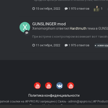
15 октября, 2022
1 975 ответов
1
GUNSLINGER mod
Xenomorphom
ответил
Hardtmuth
тема в
GUNSL
При встрече с контролером возникает вот такой
11 октября, 2022
1 975 ответов
новое ор
Политика конфиденциальности
тной ссылки на AP-PRO.RU запрещено | Связь - admin@ap-pro.ru | AP Producti
Powered by Invision Community