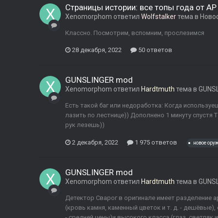
Страницы истории: все топы года от A
Xenomorphom
ответил
Wolfstalker
тема в
Ново
Классно. Посмотрим, вспомним, прослезимся
28 декабря, 2022
50 ответов
GUNSLINGER mod
Xenomorphom
ответил
Hardtmuth
тема в
GUNSL
Есть такой баг или недоработка: Когда используешь
лазить по лестнице)) Дополнено 1 минуту спустя Т
рук лезешь))
2 декабря, 2022
1 975 ответов
новое ору
GUNSLINGER mod
Xenomorphom
ответил
Hardtmuth
тема в
GUNSL
Детектор Сварог в оригинале имеет разделение а
(кровь камня, каменный цветок и т. д. - дешёвые), 
- средней цены)и высокого класса (глаз, светляк и т