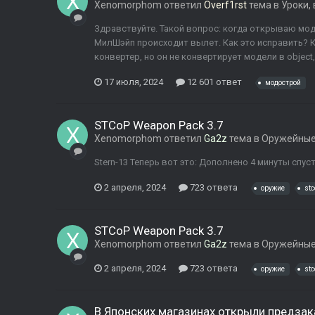
Xenomorphom
ответил
Overf1rst
тема в
Уроки,
Здравствуйте. Такой вопрос: когда открываю мод
МилШэйп происходит вылет. Как это исправить? К
конвертер, но он не конвертирует модели в objec
17 июля, 2024
12 601 ответ
модострой
STCoP Weapon Pack 3.7
Xenomorphom
ответил
Ga2z
тема в
Оружейные
Stern-13 Теперь вот это: Дополнено 4 минуты спус
2 апреля, 2024
723 ответа
оружие
st
STCoP Weapon Pack 3.7
Xenomorphom
ответил
Ga2z
тема в
Оружейные
2 апреля, 2024
723 ответа
оружие
st
В Японских магазинах открыли предзаказ