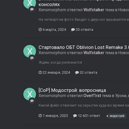
консолях
Xenomorphom
ответил
Wolfstalker
тема в
Ново
На четвертом фото бандит с двух ног врывается в
6 марта, 2024
33 ответа
Стартовало ОБТ Oblivion Lost Remake 3.
Xenomorphom
ответил
Wolfstalker
тема в
Ново
Ждём, когда релизнится
22 января, 2024
32 ответа
[CoP] Модострой: вопросница
Xenomorphom
ответил
Overf1rst
тема в
Уроки,
Какой файл отвечает за скрытие худа во время к
1 января, 2023
12 601 ответ
модострой