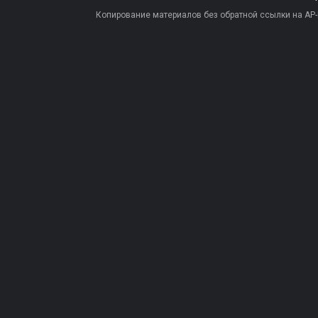
Копирование материалов без обратной ссылки на AP-PR