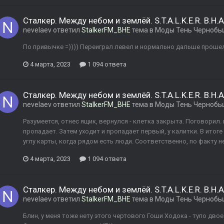
Сталкер. Между небом и землёй. S.T.A.L.K.E.R. B.H.A
nevelaev
ответил
StalkerFM_BHE
тема в
Моды Тень Чернобы
По привычке =)))) Переиграл левел и нормально дальше прошел
4 марта, 2023
1 094 ответа
Сталкер. Между небом и землёй. S.T.A.L.K.E.R. B.H.A
nevelaev
ответил
StalkerFM_BHE
тема в
Моды Тень Чернобы
Разумеется, отнес ящик, вернулся - клетка закрыта. Поговорил. 
пропадает. Затем уходит и пропадает первый, у калитки. В итоге
углу карты, когда рядом есть люди. Соответственно, по факту не
4 марта, 2023
1 094 ответа
Сталкер. Между небом и землёй. S.T.A.L.K.E.R. B.H.A
nevelaev
ответил
StalkerFM_BHE
тема в
Моды Тень Чернобы
Блин, у меня тоже нету этого чертового Гоши Ходока - тупо дво