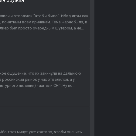
ния оружия
упили и отложили "чтобы было". Ибо у игры как
 понятным всем причинам. Тема Чернобыля, в
лкер был просто очередным шутером, а не...
акое ощущение, что их закинули на дальнюю
 российский рынок у них отвалился, а у
турного явления) - жители СНГ. Ну по...
) Ибо трех минут уже хватило, чтобы оценить