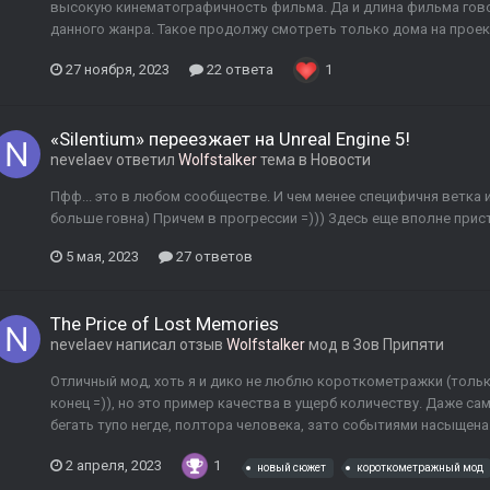
высокую кинематографичность фильма. Да и длина фильма гово
данного жанра. Такое продолжу смотреть только дома на проек
27 ноября, 2023
22 ответа
1
«Silentium» переезжает на Unreal Engine 5!
nevelaev
ответил
Wolfstalker
тема в
Новости
Пфф... это в любом сообществе. И чем менее специфичня ветка 
больше говна) Причем в прогрессии =))) Здесь еще вполне прис
5 мая, 2023
27 ответов
The Price of Lost Memories
nevelaev
написал отзыв
Wolfstalker
мод в
Зов Припяти
Отличный мод, хоть я и дико не люблю короткометражки (только
конец =)), но это пример качества в ущерб количеству. Даже са
бегать тупо негде, полтора человека, зато событиями насыщена 
2 апреля, 2023
1
новый сюжет
короткометражный мод