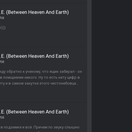
.E. (Between Heaven And Earth)
ля
)))
.E. (Between Heaven And Earth)
ля
иду обратно к ученому, что ящик забирал - он
 в помщеении никого. Ну то есть нету цифр в
ту и в самом закутке этого чистонебовца...
.E. (Between Heaven And Earth)
ля
е в подземке и всё. Причем по звуку слышно