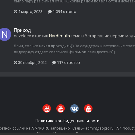
было пару раз сигнал от КПК, когда рядом появляются и исчеза
4 марта, 2023
1 094 ответа
Приход
nevelaev
ответил
Hardtmuth
тема в
Устаревшие версии мод
Блин, только начал проходить)) За саундтрек и вступление сраз
видеоряду отдает классикой фильмов семидесятых))
30 ноября, 2022
117 ответов
Политика конфиденциальности
тной ссылки на AP-PRO.RU запрещено | Связь - admin@ap-pro.ru | AP Producti
Powered by Invision Community