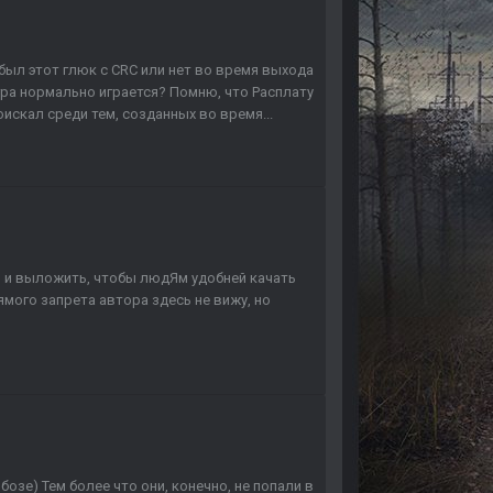
 был этот глюк с CRC или нет во время выхода
гра нормально играется? Помню, что Расплату
оискал среди тем, созданных во время...
 и выложить, чтобы людЯм удобней качать
рямого запрета автора здесь не вижу, но
озе) Тем более что они, конечно, не попали в