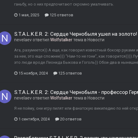
ганьбу, но о них предпочитают скромно умалчивать.
1 мая, 2025
125 ответов
S.T.A.L.K.E.R. 2: Сердце Чернобыля ушел на золото!
nevelaev
ответил
Wolfstalker
тема в
Новости
Ага, разумеется)) А еще, как говорил известный боксер руками и
за нее, это еще сложнее))) "Нам-то не гони", как говорится))))
это люди вроде Леонида Быкова и Гоголь)) Обои-два в нынешне
15 ноября, 2024
125 ответов
S.T.A.L.K.E.R. 2: Сердце Чернобыля - профессор Ге
nevelaev
ответил
Wolfstalker
тема в
Новости
Я не пойму, они игру пилят или фанатскую википедию по ней отк
1 сентября, 2024
20 ответов