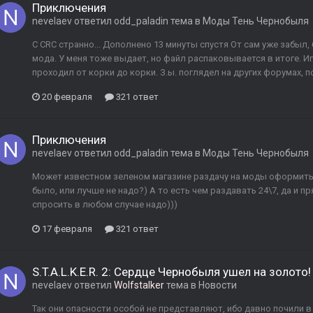
Приключения
nevelaev
ответил
odd_paladin
тема в
Моды Тень Чернобыля
С CRC странно... Дополнено 13 минуты спустя От сам уже забыл,
мода. У меня тоже выдает, но файл распаковывается в итоге. И
проходил от корки до корки. З.ы. поглядел на других форумах, п
20 февраля
321 ответ
Приключения
nevelaev
ответил
odd_paladin
тема в
Моды Тень Чернобыля
Может известном зеленом магазине раздачу на моды оформить
было, или лучше не надо?) А то есть чем раздавать 24\7, да и п
спросить в любом случае надо)))
17 февраля
321 ответ
S.T.A.L.K.E.R. 2: Сердце Чернобыля ушел на золото!
nevelaev
ответил
Wolfstalker
тема в
Новости
Так они опасности особой не представляют, ибо давно почили в б