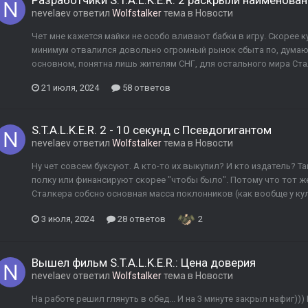
Разработчики S.T.A.L.K.E.R. 2 раскрыли наименова
nevelaev
ответил
Wolfstalker
тема в
Новости
Чет мне кажется майки не особо вливают бабки в игру. Скорее к
минимум отвалился довольно огромный рынок сбыта по, думаю,
основном, понятна лишь жителям СНГ, для остального мира Ста
21 июля, 2024
58 ответов
S.T.A.L.K.E.R. 2 - 10 секунд с Псевдогигантом
nevelaev
ответил
Wolfstalker
тема в
Новости
Ну чет совсем буксуют. А кто-то их выкупил? И кто издатель? Т
полку или финансируют скорее "чтобы было". Потому что тот же
Сталкера собсно основная масса поклонников (как вообще у куль
3 июля, 2024
28 ответов
2
Вышел фильм S.T.A.L.K.E.R.: Цена доверия
nevelaev
ответил
Wolfstalker
тема в
Новости
На работе решил глянуть в обед... И на 3 минуте закрыл нафиг))