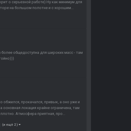
рит о серьезной работе) Ну как минимум для
торе на большом полотне и с хорошим...
и более общедоступна для широких масс - там
тойно)))
 обжился, прокачался, привык, а оно уже и
ма основная локация крайне ограничена, там
плотно. Атмосфера приятная, про...
(и ещё 2 )