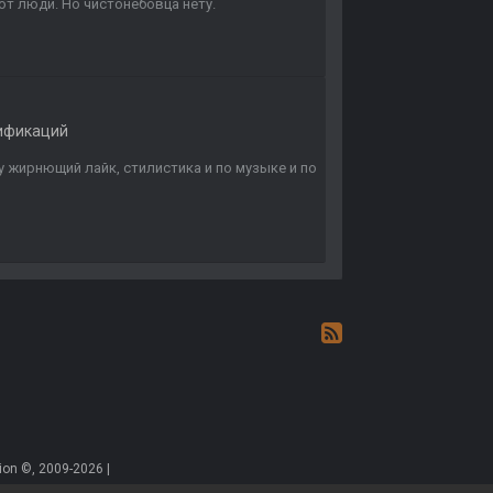
ют люди. Но чистонебовца нету.
ификаций
у жирнющий лайк, стилистика и по музыке и по
on ©, 2009-2026 |