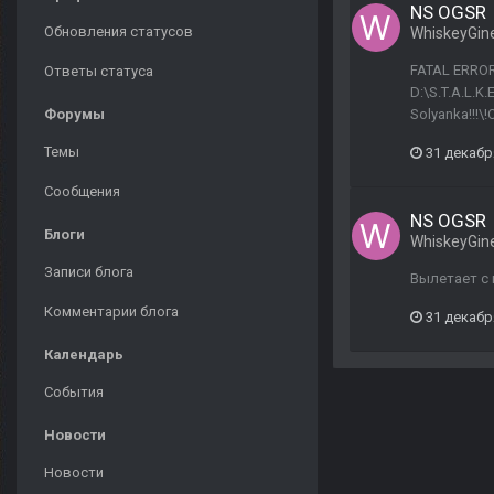
NS OGSR
Обновления статусов
WhiskeyGin
FATAL ERROR [
Ответы статуса
D:\S.T.A.L.K.
Форумы
Solyanka!!!
Темы
31 декабр
Сообщения
NS OGSR
Блоги
WhiskeyGin
Записи блога
Вылетает с 
Комментарии блога
31 декабр
Календарь
События
Новости
Новости