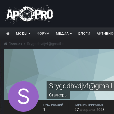
МОДЫ
ФОРУМ
МЕДИА
БЛОГИ
АКТИВНО
Srygddhvdjvf@gmail.c
Главная
Srygddhvdjvf@gmail
Сталкеры
ПУБЛИКАЦИЙ
ЗАРЕГИСТРИРОВАН
1
27 февраля, 2023