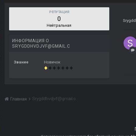
РЕПУТАЦИЯ
0
Srygdd
Нейтральная
ИНФОРМАЦИЯ О
SRYGDDHVDJVF@GMAIL.C
Звание
Новичок
Srygddhvdjvf@gmail.c
Главная