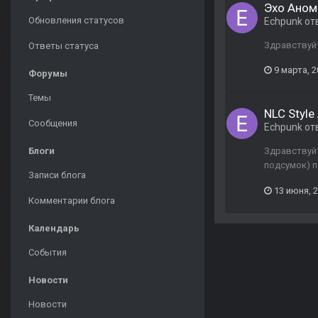
Эхо Аном
Обновления статусов
Echpunk
от
Здравствуй
Ответы статуса
9 марта, 
Форумы
Темы
NLC Style
Сообщения
Echpunk
от
Блоги
Здравствуйт
подсумок) п
Записи блога
13 июня, 
Комментарии блога
Календарь
События
Новости
Новости