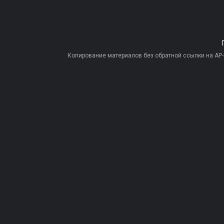
Копирование материалов без обратной ссылки на AP-PR