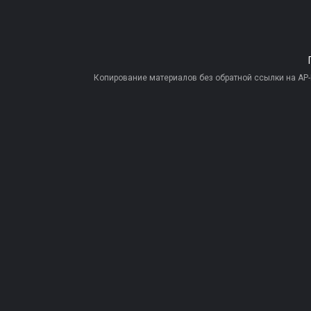
Копирование материалов без обратной ссылки на AP-PR