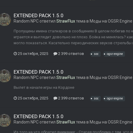
EXTENDED PACK 1.5.0
Random NPC
ответил
StrawFlux
тема в
Моды на OGSR Engine
Пропущены имена сталкеров в сообщениях В целом побегав по к
играется и выглядит довольно не плохо. Боёка не менялась? как
могло показаться. Касательно периодических звуков стрельбы на
25 октября, 2025
2 399 ответов
soc
ogsr engine
EXTENDED PACK 1.5.0
Random NPC
ответил
StrawFlux
тема в
Моды на OGSR Engine
Вылет в начале игры на Кордоне
25 октября, 2025
2 399 ответов
soc
ogsr engine
EXTENDED PACK 1.5.0
Random NPC
ответил
StrawFlux
тема в
Моды на OGSR Engine
Из того на что обратил внимание: - Старая проблема с тем, что 