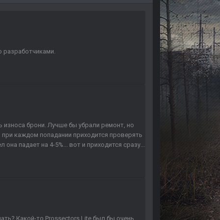
о разработчиками.
 износа брони. Лучше бы убрали ремонт, но
о при каждом попадании приходится проверять
она падает на 4-5%... вот и приходится сразу...
ть? Какой-то Prossectors Lite был бы очень