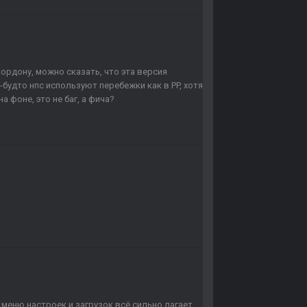
ордону, можно сказать, что эта версия
-будто нпс используют перебежки как в PP, хотя
 фоне, это не баг, а фича?
в меню настроек и загрузок всё сильно лагает.