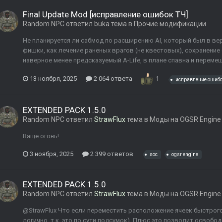
Final Update Mod [исправление ошибок ТЧ]
Random NPC
ответил
buka
тема в
Прочие модификации
Не планируется ли сабмод по расширению AI, который был в вер
фишки, как лечение раненых врагов (не квестовых), сохранение 
наверное менее предсказуемый A-Life, в плане спавна и перемеще
13 ноября, 2025
2 064 ответа
1
исправление ошиб
EXTENDED PACK 1.5.0
Random NPC
ответил
StrawFlux
тема в
Моды на OGSR Engine
Ваще огонь!
3 ноября, 2025
2 399 ответов
soc
ogsr engine
EXTENDED PACK 1.5.0
Random NPC
ответил
StrawFlux
тема в
Моды на OGSR Engine
@StrawFlux Что если переместить расположение ячеек быстрог
логично, т.к. это по сути подсумок). Плюс это позволит освобод