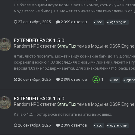
На более мощном ноуте норм, а вот на компе, хоть он уже и ста
мода этого не было) Х.з. может это из-за числа геймплейных опци
27 сентября, 2025
2 399 ответов
soc
ogsr engine
EXTENDED PACK 1.5.0
Random NPC
ответил
StrawFlux
тема в
Моды на OGSR Engine
я так, чисто побегать, может найду кое какие баги до 1.3 Дополн
сохранил версию 1.03 (последняя с новыми локами), лежит на г
версия 1.03 (не поддерживается, для ознакомления)? Я расшарю
26 сентября, 2025
2 399 ответов
1
soc
ogsr 
EXTENDED PACK 1.5.0
Random NPC
ответил
StrawFlux
тема в
Моды на OGSR Engine
Качаю 1.2. Постараюсь потестить на этих выходных.
26 сентября, 2025
2 399 ответов
soc
ogsr engine