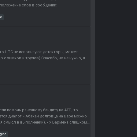
сположение слов в сообщении:
ne
, что НПС не используют детекторы, может
р с ящиков и трупов) Спасибо, но не нужно, я
сли помочь раненному бандиту на АТП, то
ется диалог. - Абакан долговца на Баре можно
ся смысл в выполнении). - У Бармена слишком...
ngine