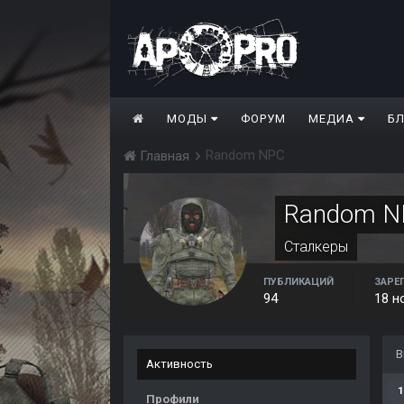
МОДЫ
ФОРУМ
МЕДИА
Б
Random NPC
Главная
Random N
Сталкеры
ПУБЛИКАЦИЙ
ЗАРЕ
94
18 н
В
Активность
1
Профили