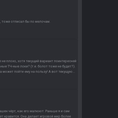
, тоже отписал бы по мелочам.
е не плохо, хотя текущий вариант поинтересней
ные ТЧ-ные локи? (т.е. болот тоже не будет?).
 может пойти ему на пользу! А вот текущую...
ашен чёрт, как его малюют. Раньше я и сам
ает нравится. Она делает игровой мир более