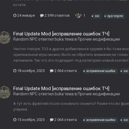
кстати.
24 января
2 399 ответов
1
soc
ogsr engine
Final Update Mod [исправление ошибок ТЧ]
Random NPC
ответил
buka
тема в
Прочие модификации
Честно говоря, ТОЗ и другое добавленное оружие я бы тоже в
оригинальной игры можно было не обратить внимание на тонны б
запомнили. Так что это подпадает под категорию новый контент,
18 ноября, 2025
2 064 ответа
исправление ошибок
soc
Final Update Mod [исправление ошибок ТЧ]
Random NPC
ответил
buka
тема в
Прочие модификации
А тут есть фриплей после основного сюжета? Разве что во фрип
утеряна.
15 ноября, 2025
2 064 ответа
исправление ошибок
soc