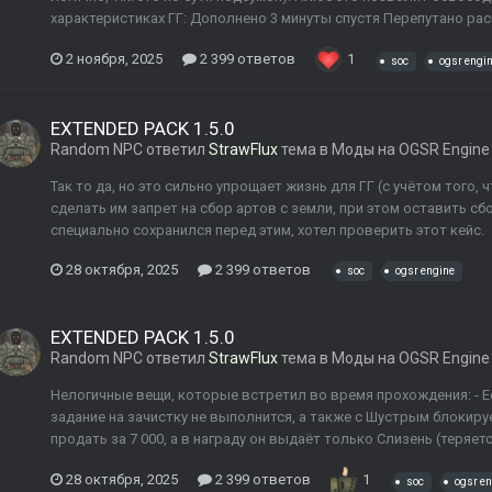
характеристиках ГГ: Дополнено 3 минуты спустя Перепутано ра
2 ноября, 2025
2 399 ответов
1
soc
ogsr engi
EXTENDED PACK 1.5.0
Random NPC
ответил
StrawFlux
тема в
Моды на OGSR Engine
Так то да, но это сильно упрощает жизнь для ГГ (с учётом того
сделать им запрет на сбор артов с земли, при этом оставить сбо
специально сохранился перед этим, хотел проверить этот кейс.
28 октября, 2025
2 399 ответов
soc
ogsr engine
EXTENDED PACK 1.5.0
Random NPC
ответил
StrawFlux
тема в
Моды на OGSR Engine
Нелогичные вещи, которые встретил во время прохождения: - Е
задание на зачистку не выполнится, а также с Шустрым блокиру
продать за 7 000, а в награду он выдаёт только Слизень (теряет
28 октября, 2025
2 399 ответов
1
soc
ogsr e