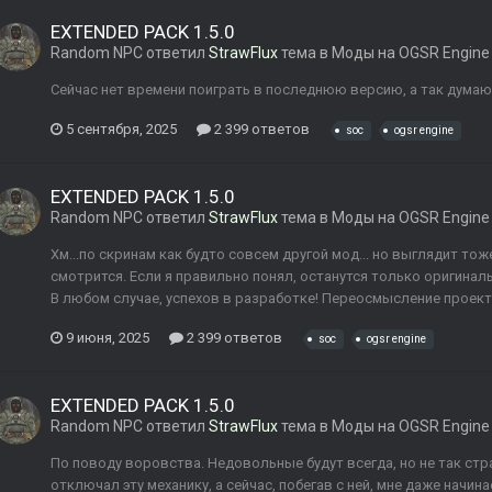
EXTENDED PACK 1.5.0
Random NPC
ответил
StrawFlux
тема в
Моды на OGSR Engine
Сейчас нет времени поиграть в последнюю версию, а так думаю
5 сентября, 2025
2 399 ответов
soc
ogsr engine
EXTENDED PACK 1.5.0
Random NPC
ответил
StrawFlux
тема в
Моды на OGSR Engine
Хм...по скринам как будто совсем другой мод... но выглядит тож
смотрится. Если я правильно понял, останутся только оригиналь
В любом случае, успехов в разработке! Переосмысление проекта
9 июня, 2025
2 399 ответов
soc
ogsr engine
EXTENDED PACK 1.5.0
Random NPC
ответил
StrawFlux
тема в
Моды на OGSR Engine
По поводу воровства. Недовольные будут всегда, но не так стр
отключал эту механику, а сейчас, побегав с ней, мне даже начин