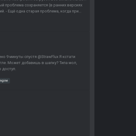
рый проблема сохраняется (в ранних версиях
й. - Ещё одна старая проблема, когда при...
ено 9 минуты спустя @StrawFlux Я кстати
угле. Может добавишь в шапку? Типа мол,
 доступ.
engine