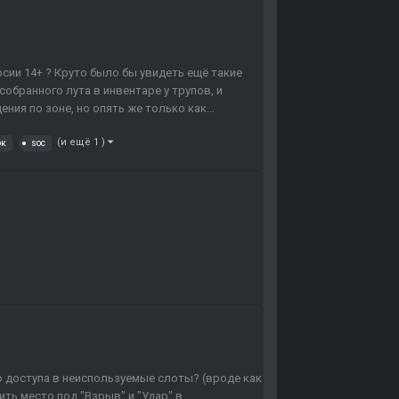
сии 14+ ? Круто было бы увидеть ещё такие
собранного лута в инвентаре у трупов, и
ния по зоне, но опять же только как...
(и ещё 1 )
ок
soc
о доступа в неиспользуемые слоты? (вроде как
ить место под "Взрыв" и "Удар" в