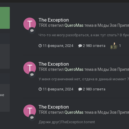
The Exception
TRIX
ответил
QueroMas
тема в
Моды Зов Прип
Что-то не могу разобраться, а как тут спать? В бу
11 февраля, 2024
2 983 ответа
1
The Exception
TRIX
ответил
QueroMas
тема в
Моды Зов Прип
У меня ограничений нет, отдача в данный момент 
11 февраля, 2024
2 983 ответа
не
The Exception
TRIX
ответил
QueroMas
тема в
Моды Зов Прип
Держи друг)TheException.torrent