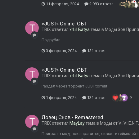
11 февраля, 2024
2 983 ответа
«JUST» Online: ОБТ
TRIX
ответил
xrLil Batya
тема в
Моды Зов Припя
Подрубил
3 февраля, 2024
131 ответ
«JUST» Online: ОБТ
TRIX
ответил
xrLil Batya
тема в
Моды Зов Припя
Раздал через торрент.JUST.torrent
1 февраля, 2024
131 ответ
9
Ловец Снов - Remastered
TRIX
ответил
MayLay
тема в
Моды от V.I.V.I.E.N.
Поиграл в мод, пока нравится, сюжет и геймплей 