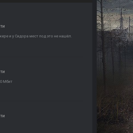
яти
нкере и у Сидора мест под это не нашёл.
яти
70 Мбит
яти