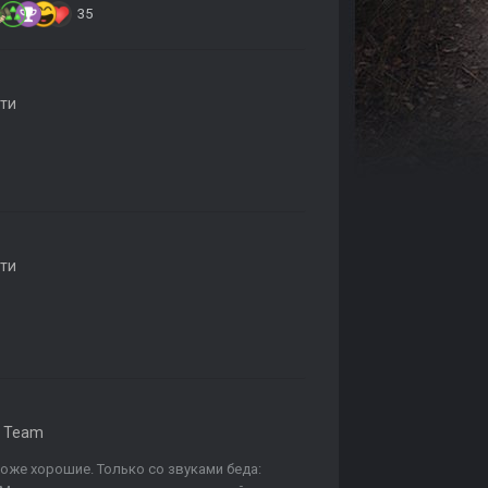
35
ти
ти
T. Team
тоже хорошие. Только со звуками беда: