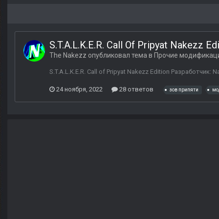
S.T.A.L.K.E.R. Call Of Pripyat Nakezz Ed
The Nakezz
опубликовал тема в
Прочие модификац
S.T.A.L.K.E.R. Call of Pripyat Nakezz Edition Разработчи
24 ноября, 2022
28 ответов
зов припяти
мо