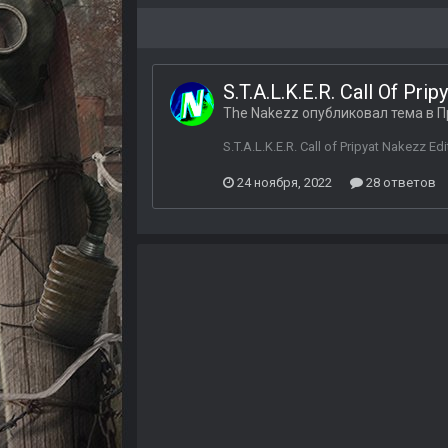
S.T.A.L.K.E.R. Call Of Pri
The Nakezz
опубликовал тема в
П
S.T.A.L.K.E.R. Call of Pripyat Nakez
24 ноября, 2022
28 ответов