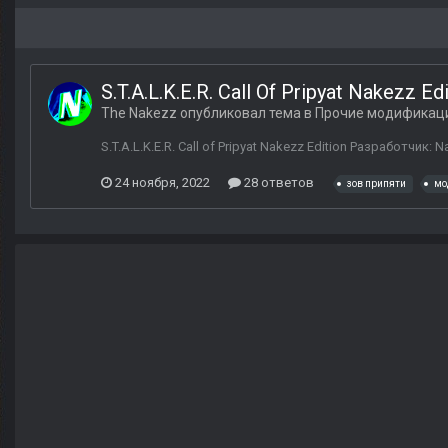
S.T.A.L.K.E.R. Call Of Pripyat Nakezz Ed
The Nakezz
опубликовал тема в
Прочие модификац
S.T.A.L.K.E.R. Call of Pripyat Nakezz Edition Разработчи
24 ноября, 2022
28 ответов
зов припяти
мо