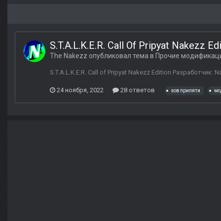
S.T.A.L.K.E.R. Call Of Pripyat Nakezz Ed
The Nakezz
опубликовал тема в
Прочие модификац
S.T.A.L.K.E.R. Call of Pripyat Nakezz Edition Разработчи
24 ноября, 2022
28 ответов
зов припяти
мо