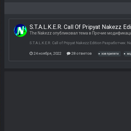
S.T.A.L.K.E.R. Call Of Pripyat Nakezz Ed
The Nakezz
опубликовал тема в
Прочие модификац
S.T.A.L.K.E.R. Call of Pripyat Nakezz Edition Разработчи
24 ноября, 2022
28 ответов
зов припяти
мо