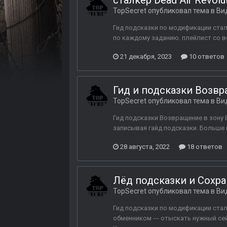
сталкер Dead Air Revol
TopSecret
опубликовал тема в
Ви
Гид подсказки по модификации сталк
по каждому заданию. плейлист со все
21 декабря, 2023
10 ответов
Гид и подсказки Возвр
TopSecret
опубликовал тема в
Ви
Гид подсказки Возвращение в зону 
записывая гайд подсказки. Больше 
28 августа, 2022
18 ответов
Лёд подсказки и Сохра
TopSecret
опубликовал тема в
Ви
Гид подсказки по модификации стал
обменником --- отыскать нужный сей