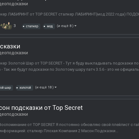
деоподсказки
алкер ЛАБИРИНТ от TOP SECRET cталкер ЛАБИРИНТ(мод 2022 года) ПОД
3
(и ещё 8 )
сталкер
мод
дсказки
деоподсказки
кер Золотой Шар от TOP SECRET - Тут я буду выкладывать подсказки по
 Так же будут подсказки по Золотому шару патч 3.5.6 - это не официаль
(и ещё 18 )
той шар
золотой
он подсказки от Top Secret
деоподсказки
Воспоминание от TOP SECRET Я постоянно обновляю свой плейлист с г
информацией: сталкер Плохая Компания 2 Масон Подсказки...