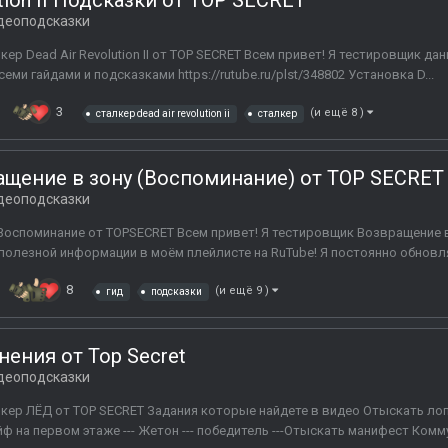
ution II Подсказки от TOP SECRET
деоподсказки
ер Dead Air Revolution II от TOP SECRET Всем привет! Я тестировщик да
ми гайдами и подсказками https://rutube.ru/plst/348802 Установка D...
3
(и ещё 8 )
сталкер dead air revolution ii
сталкер
ащение в зону (Воспоминание) от TOP SECRET
деоподсказки
Воспоминание от TOPSECRET Всем привет! Я тестировщик Возвращение 
полезной информации в моём плейлисте на RuTube! Я постоянно обновля
8
(и ещё 9 )
гид
подсказки
нения от Top Secret
деоподсказки
кер ЛЁД от TOP SECRET Задания которые найдете в видео Отыскать лопа
ф на первом этаже --- Жетон --- победитель ---Отыскать манифест Коммун