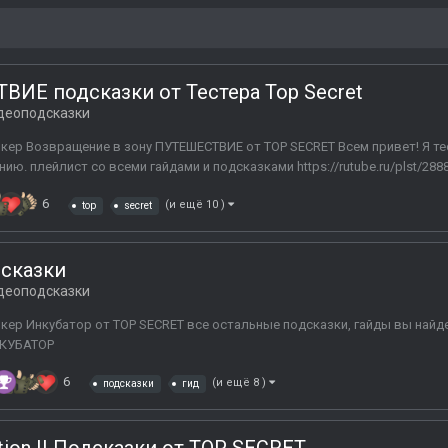
ИЕ подсказки от Тестера Top Secret
деоподсказки
лкер Возвращение в зону ПУТЕШЕСТВИЕ от TOP SECRET Всем привет! Я т
ю. плейлист со всеми гайдами и подсказками https://rutube.ru/plst/28880
6
(и ещё 10 )
top
secret
дсказки
деоподсказки
кер Инкубатор от TOP SECRET все остальные подсказки, гайды вы найдет
НКУБАТОР
6
(и ещё 8 )
подсказки
гид