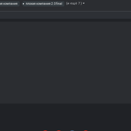
(и ещё 7 )
ая компания
плохая компания 2.0 final