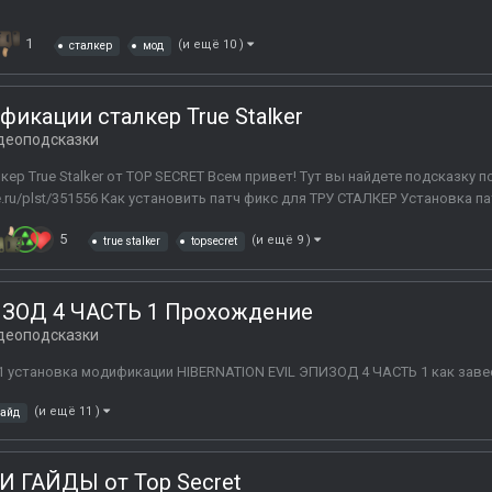
1
(и ещё 10 )
сталкер
мод
икации сталкер True Stalker
деоподсказки
ер True Stalker от TOP SECRET Всем привет! Тут вы найдете подсказку 
e.ru/plst/351556 Как установить патч фикс для ТРУ СТАЛКЕР Установка патч
5
(и ещё 9 )
true stalker
topsecret
ИЗОД 4 ЧАСТЬ 1 Прохождение
деоподсказки
1 установка модификации HIBERNATION EVIL ЭПИЗОД 4 ЧАСТЬ 1 как заве
(и ещё 11 )
гайд
ГАЙДЫ от Top Secret