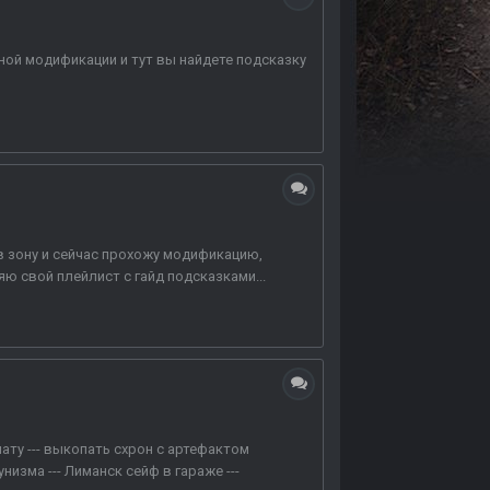
нной модификации и тут вы найдете подсказку
в зону и сейчас прохожу модификацию,
ю свой плейлист с гайд подсказками...
ту --- выкопать схрон с артефактом
изма --- Лиманск сейф в гараже ---