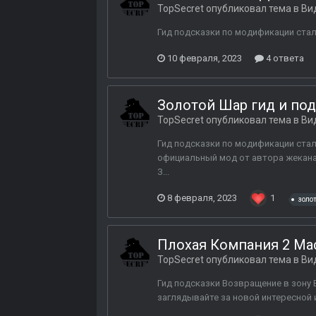
TopSecret
опубликовал тема в
Ви
Гид подсказки по модификации ст
10 февраля, 2023
4 ответа
Золотой Шар гид и по
TopSecret
опубликовал тема в
Ви
Гид подсказки по модификации стал
официальный мод от автора жекана -
З...
8 февраля, 2023
1
золо
Плохая Компания 2 Мас
TopSecret
опубликовал тема в
Ви
Гид подсказки Возвращение в зону 
заглядывайте за новой интересной 