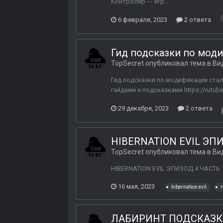
Контролер --- игр...
6 февраля, 2023
2 ответа
Гид подсказки по модиф
TopSecret
опубликовал тема в
Ви
Гид подсказки по модификации сталк
гайдами и подсказками https://rutub
29 декабря, 2023
2 ответа
HIBERNATION EVIL ЭП
TopSecret
опубликовал тема в
Ви
HIBERNATION EVIL ЭПИЗОД 4 ЧАСТЬ 
16 мая, 2023
hibernation evil
ЛАБИРИНТ ПОДСКАЗКИ 