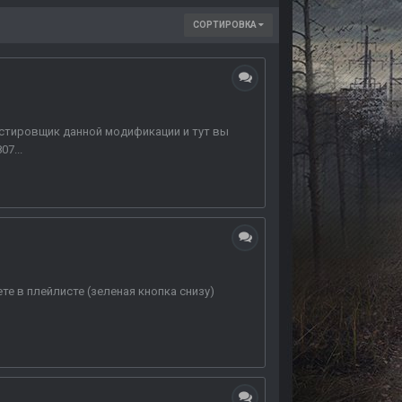
СОРТИРОВКА
естировщик данной модификации и тут вы
7...
е в плейлисте (зеленая кнопка снизу)