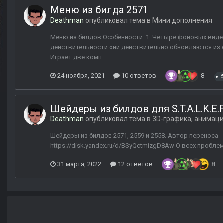
Меню из билда 2571
Deathman
опубликовал тема в
Мини дополнения
Меню из билдов Особенности: 1. Четыре фоновых видео
действительности они действительно обновляются из с
Играет две комп...
24 ноября, 2021
10 ответов
8
Шейдеры из билдов для S.T.A.L.K.E.R
Deathman
опубликовал тема в
3D-графика, анимац
Шейдеры из билдов 2571, 2559 и 2558. Автор переноса -
https://disk.yandex.ru/d/BSyQctmizgD8Aw О всех пробле
31 марта, 2022
12 ответов
8