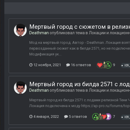
Мертвый город с сюжетом в релиз
Deathman
опубликовал тема в
Локации и локацион
Мод на мертвый город. Автор - Deathman. Локация взя
первозданный сюжет как в билде 2571, но не подключе
Модификация ук...
12 ноября, 2021
16 ответов
9
l09
Мертвый город из билда 2571 с ло
Deathman
опубликовал тема в
Локации и локацион
Мертвый город из билда 2571 с лодами релизной Тени 
Локация подключена к моду https://ap-pro.ru/forums/topic/3
4 января, 2022
5 ответов
7
l09