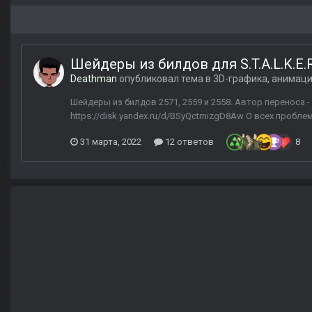
Шейдеры из билдов для S.T.A.L.K.E.R
Deathman
опубликовал тема в
3D-графика, анимац
Шейдеры из билдов 2571, 2559 и 2558. Автор переноса -
https://disk.yandex.ru/d/BSyQctmizgD8Aw О всех пробле
31 марта, 2022
12 ответов
8