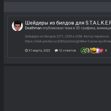
Шейдеры из билдов для S.T.A.L.K.E.R
Deathman
опубликовал тема в
3D-графика, анимац
Шейдеры из билдов 2571, 2559 и 2558. Автор переноса -
https://disk.yandex.ru/d/BSyQctmizgD8Aw О всех пробле
31 марта, 2022
12 ответов
8