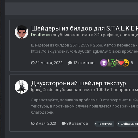
Шейдеры из билдов для S.T.A.L.K.E.R
Deathman
опубликовал тема в
3D-графика, анимац
Шейдеры из билдов 2571, 2559 и 2558. Автор переноса -
https://disk.yandex.ru/d/BSyQctmizgD8Aw О всех пробле
31 марта, 2022
12 ответов
8
Двухсторонний шейдер текстур
Ignis_Guido
опубликовал тема в
1000 и 1 вопрос по 
Здравствуйте, возникла проблема. В сталкере нет шейд
текстура, в противном случае появляется прозрачная 
благодарен.
8 мая, 2023
39 ответов
текстуры
шейдеры с