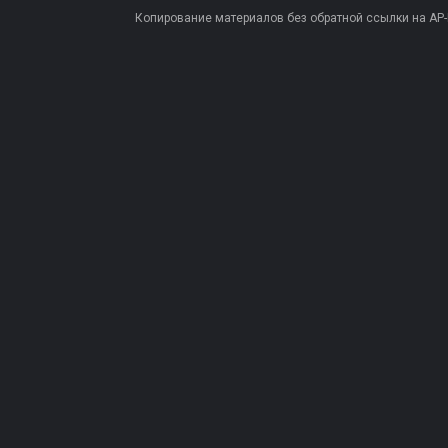
Копирование материалов без обратной ссылки на AP-PR