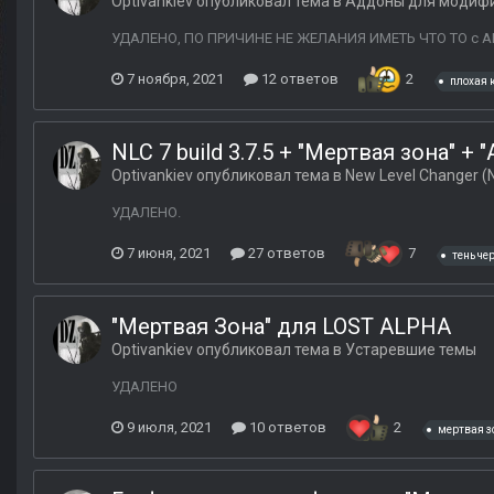
Optivankiev
опубликовал тема в
Аддоны для модиф
УДАЛЕНО, ПО ПРИЧИНЕ НЕ ЖЕЛАНИЯ ИМЕТЬ ЧТО ТО с А
7 ноября, 2021
12 ответов
2
плохая 
NLC 7 build 3.7.5 + "Мертвая зона" + "
Optivankiev
опубликовал тема в
New Level Changer (
УДАЛЕНО.
7 июня, 2021
27 ответов
7
тень че
"Мертвая Зона" для LOST ALPHA
Optivankiev
опубликовал тема в
Устаревшие темы
УДАЛЕНО
9 июля, 2021
10 ответов
2
мертвая з