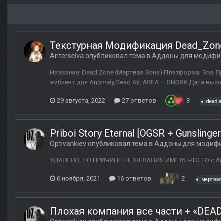
Текстурная Модификация Dead_Zon
Anterselva
опубликовал тема в
Аддоны для модифи
Название: Dead Zone (Мертвая Зона) Платформа: Зов Припя
эмбиент для Anomaly,Dead Air, AREA — SNORK Дата выхода
29 августа, 2022
27 ответов
3
dead a
Priboi Story Eternal [OGSR + Gunsling
Optivankiev
опубликовал тема в
Аддоны для модиф
УДАЛЕНО, ПО ПРИЧИНЕ НЕ ЖЕЛАНИЯ ИМЕТЬ ЧТО ТО с А
6 ноября, 2021
16 ответов
2
мертвая
Плохая компания все части + «DEA