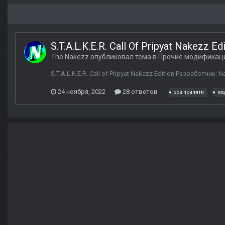
S.T.A.L.K.E.R. Call Of Pripyat Nakezz Ed
The Nakezz
опубликовал тема в
Прочие модификац
S.T.A.L.K.E.R. Call of Pripyat Nakezz Edition Разработчи
24 ноября, 2022
28 ответов
зов припяти
мо