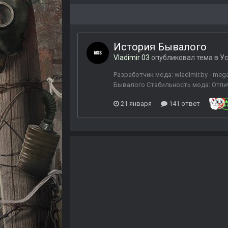
История Бывалого
Vladimir 03
опубликовал тема в
Ус
Разработчик мода: wladimir.by - me
Бывалого Стабильность мода: Отличн
21 января
141 ответ