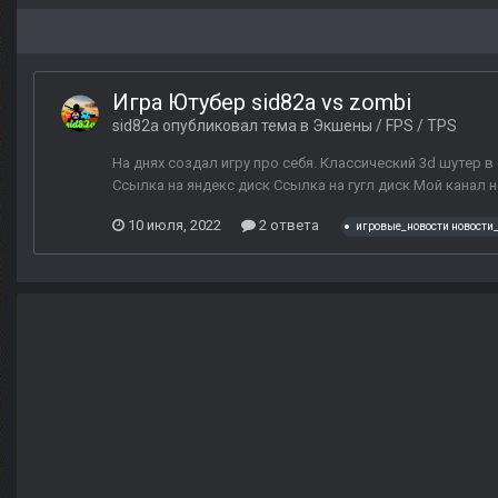
Игра Ютубер sid82a vs zombi
sid82a
опубликовал тема в
Экшены / FPS / TPS
На днях создал игру про себя. Классический 3d шутер в
Ссылка на яндекс диск Ссылка на гугл диск Мой канал 
10 июля, 2022
2 ответа
игровые_новости новости