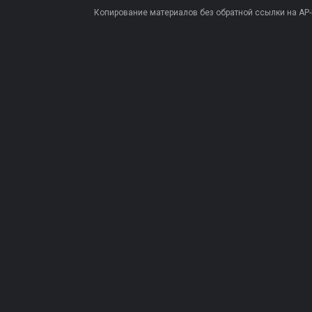
Копирование материалов без обратной ссылки на AP-PR