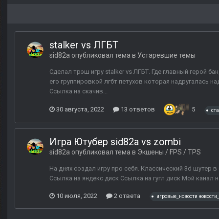
stalker vs ЛГБТ
sid82a
опубликовал тема в
Устаревшие темы
Сделал трэш игру stalker vs ЛГБТ. Где главный герой 
его группировкой лгбт петухов которая надругалась на
Ссылка на скачив...
30 августа, 2022
13 ответов
5
ст
Игра Ютубер sid82a vs zombi
sid82a
опубликовал тема в
Экшены / FPS / TPS
На днях создал игру про себя. Классический 3d шутер в
Ссылка на яндекс диск Ссылка на гугл диск Мой канал 
10 июля, 2022
2 ответа
игровые_новости новости