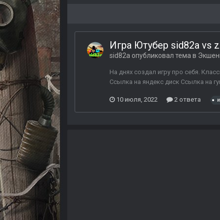
Игра Ютубер sid82a vs 
sid82a
опубликовал тема в
Экшены
На днях создал игру про себя. Клас
Ссылка на яндекс диск Ссылка на гу
10 июля, 2022
2 ответа
и