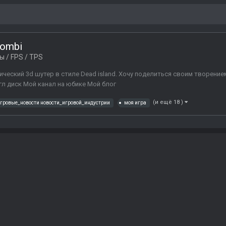
zombi
 / FPS / TPS
сический 3d шутер в стиле Dead island. Хочу поделиться своим творение
гл диск Мой канал на юбике Мой блог
(и ещё 18 )
гровые_новости новости_игровой_индустрии
моя игра