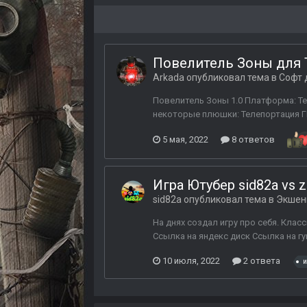
Повелитель Зоны для ТЧ
Arkada
опубликовал тема в
Софт 
Повелитель Зоны 1.0 Платформа: Те
некоторые плюшки: Телепортация ГГ 
5 мая, 2022
8 ответов
Игра Ютубер sid82a vs 
sid82a
опубликовал тема в
Экшены
На днях создал игру про себя. Клас
Ссылка на яндекс диск Ссылка на гу
10 июля, 2022
2 ответа
и