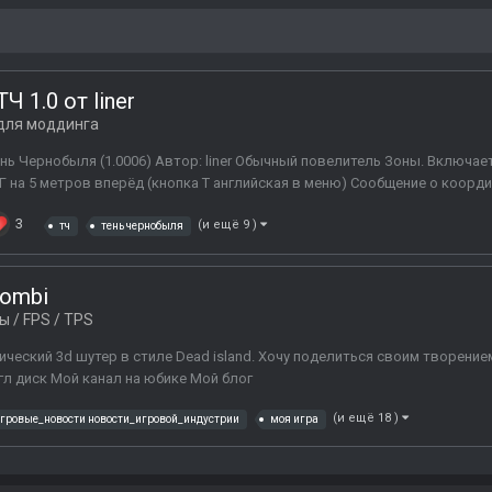
 1.0 от liner
для моддинга
нь Чернобыля (1.0006) Автор: liner Обычный повелитель Зоны. Включает
на 5 метров вперёд (кнопка Т английская в меню) Сообщение о координат
3
(и ещё 9 )
тч
тень чернобыля
zombi
 / FPS / TPS
сический 3d шутер в стиле Dead island. Хочу поделиться своим творение
гл диск Мой канал на юбике Мой блог
(и ещё 18 )
гровые_новости новости_игровой_индустрии
моя игра