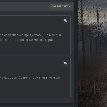
СОРТИРОВКА
 в себя спавнер предметов (F1 в меню) и
ах ГГ на экран (F6 в меню). Убрат...
м с народом. Ссылка на скачивание игры.