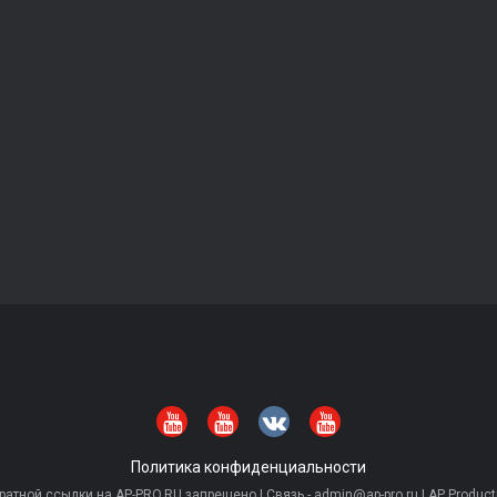
Политика конфиденциальности
тной ссылки на AP-PRO.RU запрещено | Связь - admin@ap-pro.ru | AP Producti