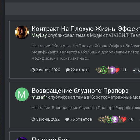
Контракт На Плохую Жизнь: Эффек
MayLay
опубликовал тема в
Моды от V.I.V.I.E.N.T. Tea
Название: "Контракт На Плохую Жизнь: Эффект Бабочки" 
Модификация является небольшим дополнением истори
модификации "Контракт на х...
2 июля, 2020
22 ответа
11
н
Возвращение блудного Прапора
muzafir
опубликовал тема в
Короткометражные мо
Название: Возвращение блудного Прапора Разработчик: 
5 июня, 2022
75 ответов
18