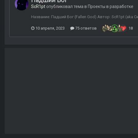
Падший Бог
ScR1pt
опубликовал тема в
Проекты в разработке
Название: Падший Бог (Fallen God) Автор: ScR1pt (aka 
10 апреля, 2023
75 ответов
18