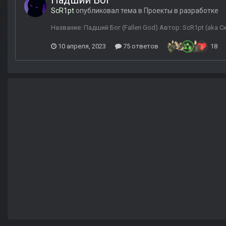
Падший Бог
ScR1pt
опубликовал тема в
Проекты в разработке
Название: Падший Бог (Fallen God) Автор: ScR1pt (aka 
10 апреля, 2023
75 ответов
18