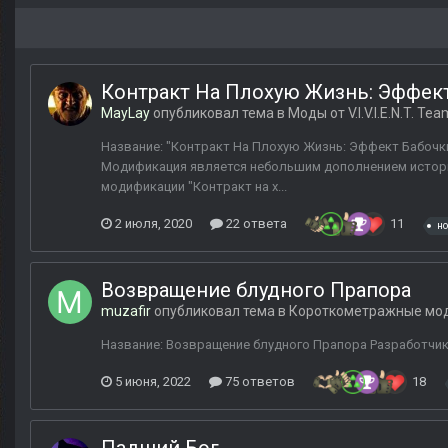
Контракт На Плохую Жизнь: Эффек
MayLay
опубликовал тема в
Моды от V.I.V.I.E.N.T. Tea
Название: "Контракт На Плохую Жизнь: Эффект Бабочки" 
Модификация является небольшим дополнением истори
модификации "Контракт на х...
2 июля, 2020
22 ответа
11
н
Возвращение блудного Прапора
muzafir
опубликовал тема в
Короткометражные мо
Название: Возвращение блудного Прапора Разработчик: 
5 июня, 2022
75 ответов
18