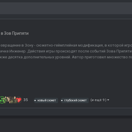
 в
Зов Припяти
звращение в Зону - сюжетно-геймплейная модификация, в которой игр
ичке Инженер. Действия игры происходят после событий Зова Припяти 
кже десятка дополнительных уровней. Автор приготовил множество поб
35
(и ещё 9 )
новый сюжет
глубокий сюжет