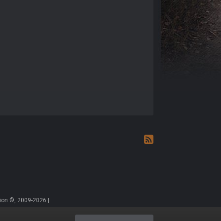
on ©, 2009-2026 |