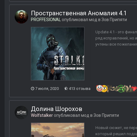
Пространственная Аномалия 4.1
PROFFESIONAL
опубликовал мод в
Зов Припяти
Update 4.1 - это фин
ряд исправлений, но 
учтены все пожелания
7 июля, 2020
413 отзыва
Долина Шорохов
Wolfstalker
опубликовал мод в
Зов Припяти
Новый сюжет, не пер
который решил подзар