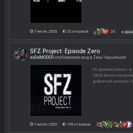
7 июля, 2020
25 отзывов
20
расш
SFZ Project: Episode Zero
exDeMODER
опубликовал мод в
Тень Чернобыля
По данным ученых - в
ЧАЭС была отправлена
добраться успешно. Н
7 июля, 2020
149 отзывов