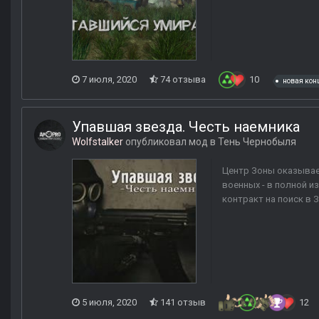
7 июля, 2020
74 отзыва
10
новая кон
Упавшая звезда. Честь наемника
Wolfstalker
опубликовал мод в
Тень Чернобыля
Центр Зоны оказывае
военных - в полной и
контракт на поиск в 
5 июля, 2020
141 отзыв
12