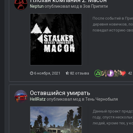
Плохая компания 2: Масон
Neptun
опубликовал мод в
Зов Припяти
После событий в Прип
деревня новичков, по
поведал историю свое
6 ноября, 2021
82 отзыва
42
Оставшийся умирать
HellRatz
опубликовал мод в
Тень Чернобыля
Данный проект предст
году, спустя нескол
людей, кроме тех, у к