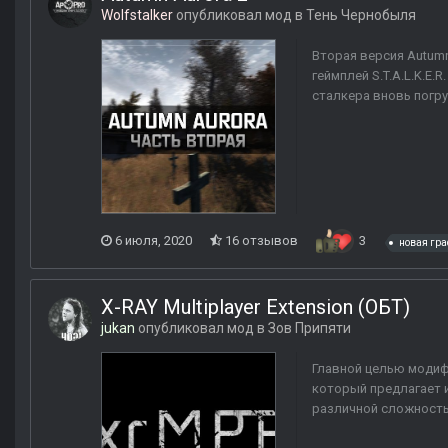
Wolfstalker
опубликовал мод в
Тень Чернобыля
Вторая версия Autumn
геймплей S.T.A.L.K.E.
сталкера вновь погру
6 июля, 2020
16 отзывов
3
новая гр
X-RAY Multiplayer Extension (ОБТ)
jukan
опубликовал мод в
Зов Припяти
Главной целью модиф
который предлагает 
различной сложностью