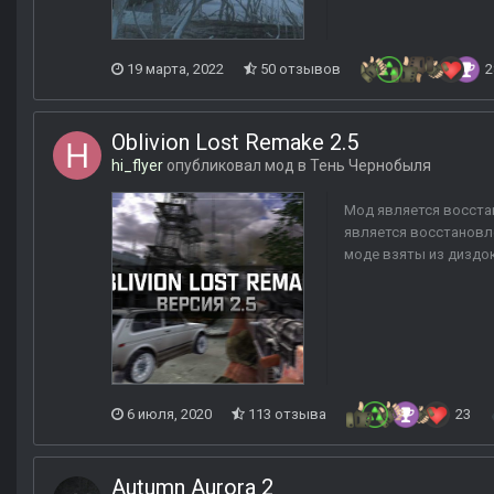
19 марта, 2022
50 отзывов
2
Oblivion Lost Remake 2.5
hi_flyer
опубликовал мод в
Тень Чернобыля
Мод является восстан
является восстановле
моде взяты из диздо
6 июля, 2020
113 отзыва
23
Autumn Aurora 2