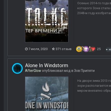
Осенью 2014-го года
которого Зона стала 
2048-м году изобрета
7 июля, 2020
371 отзыв
25
н
Alone In Windstorm
AfterGlow
опубликовал мод в
Зов Припяти
На дворе зима 2013 г
зори располагается 
миром внезапно обрыв