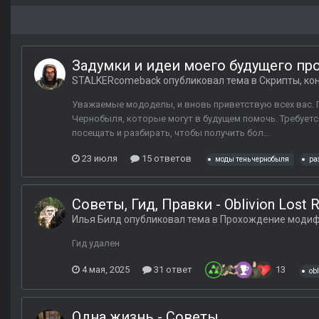
Задумки и идеи моего будущего прое
STALKERcomeback
опубликовал тема в
Скрипты, ко
Уважаемые мододелы, и вновь приветствую всех вас. 
Чернобыля, которые могут в будущем помочь. Требует
посещать и разбирать, чтобы получить бол...
23 июля
15 ответов
моды тень чернобыля
ра
Советы, Гид, Правки - Oblivion Lost 
Илья Билд
опубликовал тема в
Прохождение моди
Гид удален
4 мая, 2025
31 ответ
13
obl
Одна жизнь - Советы