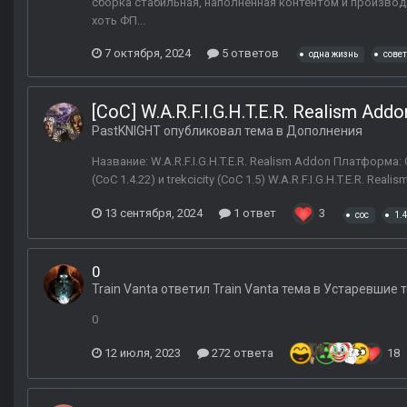
сборка стабильная, наполненная контентом и производи
хоть ФП...
7 октября, 2024
5 ответов
одна жизнь
сове
[CoC] W.A.R.F.I.G.H.T.E.R. Realism Addo
PastKNIGHT
опубликовал тема в
Дополнения
Название: W.A.R.F.I.G.H.T.E.R. Realism Addon Платформа:
(CoC 1.4.22) и trekcicity (CoC 1.5) W.A.R.F.I.G.H.T.E.R. 
13 сентября, 2024
1 ответ
3
coc
1.
0
Train Vanta
ответил
Train Vanta
тема в
Устаревшие 
0
12 июля, 2023
272 ответа
18