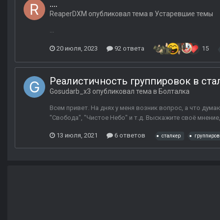
....
ReaperDXM
опубликовал тема в
Устаревшие темы
...
20 июля, 2023
92 ответа
15
Реалистичность группировок в ста
Gosudarb_x3
опубликовал тема в
Болталка
Всем привет. На днях у меня возник вопрос, а что дум
"Свобода", "Чистое Небо" и т.д. Выскажите своё мнени
13 июля, 2021
6 ответов
сталкер
группиров