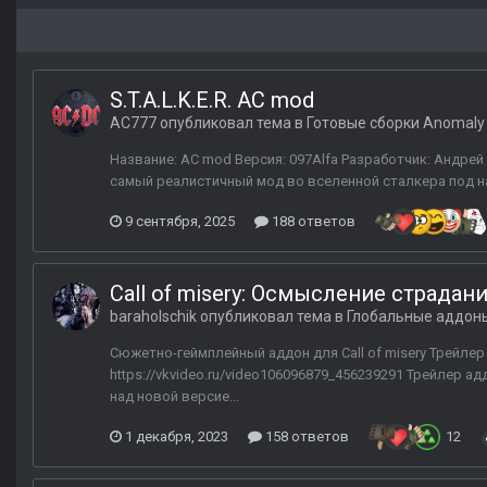
S.T.A.L.K.E.R. AC mod
AC777
опубликовал тема в
Готовые сборки Anomaly
Название: AC mod Версия: 097Alfa Разработчик: Андре
самый реалистичный мод во вселенной сталкера под на
9 сентября, 2025
188 ответов
Call of misery: Осмысление страдан
baraholschik
опубликовал тема в
Глобальные аддон
Сюжетно-геймплейный аддон для Call of misery Трейлер 
https://vkvideo.ru/video106096879_456239291 Трейлер ад
над новой версие...
1 декабря, 2023
158 ответов
12