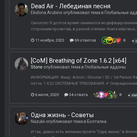
Dead Air - Лебединая песня
Ekidona Arubino
опубликовал тема в
Глобальные ад
Синопсис Я долгое время занимался модифицированием D
сторонним проектам, в разной степени: Книга мёртвых, Re
11 ноября, 2023
69 ответов
8
[CoM] Breathing of Zone 1.6.2 [x64]
Stone
опубликовал тема в
Глобальные аддоны
ИНФОРМАЦИЯ: Жанр: Action / Shooter / 3D / 1st Person Яз
патча: 1.4.22 СИСТЕМНЫЕ ТРЕБОВАНИЯ: ✔ Операционная сист
6 июля, 2020
34 ответа
8
sta
Одна жизнь - Советы
Nazukii
опубликовал тема в
Болталка
И так, давно есть желание пройти "Одну жизнь" в Anomal