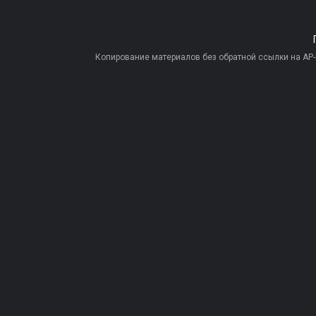
Копирование материалов без обратной ссылки на AP-PR