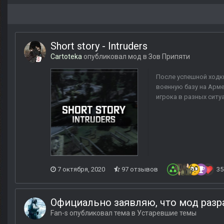
Short story - Intruders
Cartoteka
опубликовал мод в
Зов Припяти
После успешной ходки
военную базу на Арме
игрока в разных ситу
7 октября, 2020
97 отзывов
35
Официально заявляю, что мод разр
Fan-s
опубликовал тема в
Устаревшие темы