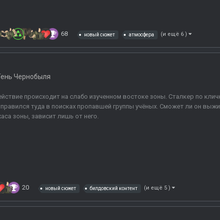
68
(и ещё 6 )
новый сюжет
атмосфера
Тень Чернобыля
йствие происходит на слабо изученном востоке зоны. Сталкер по клич
правился туда в поисках пропавшей группы учёных. Сможет ли он выжит
аса зоны, зависит лишь от него.
20
(и ещё 5 )
новый сюжет
билдовский контент