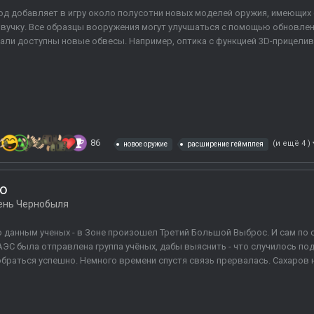
д добавляет в игру около полусотни новых моделей оружия, имеющих
вучку. Все образцы вооружения могут улучшаться с помощью обновлен
али доступны новые обвесы. Например, оптика с функцией 3D-прицелива
86
(и ещё 4 )
новое оружие
расширение геймплея
ro
ень Чернобыля
 данным ученых - в Зоне произошел Третий Большой Выброс. И сам по с
ЭС была отправлена группа учёных, дабы выяснить - что случилось под
браться успешно. Немного времени спустя связь прервалась. Сахаров н