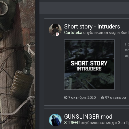
Short story - Intruders
Cartoteka
опубликовал мод в
Зов
По
во
иг
7 октября, 2020
97 отзывов
GUNSLINGER mod
STRIFER
опубликовал мод в
Зов П