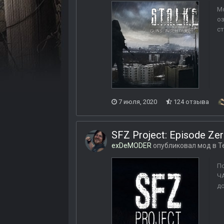
Мо
оз
ст
7 июля, 2020
124 отзыва
SFZ Project: Episode Ze
exDeMODER
опубликовал мод в
Т
По
ЧА
до