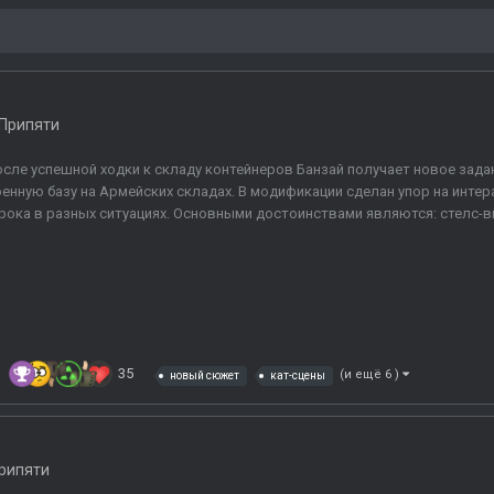
 Припяти
сле успешной ходки к складу контейнеров Банзай получает новое зада
енную базу на Армейских складах. В модификации сделан упор на инте
рока в разных ситуациях. Основными достоинствами являются: стелс-ви
35
(и ещё 6 )
новый сюжет
кат-сцены
рипяти