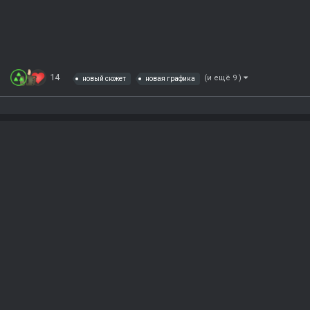
14
(и ещё 9 )
новый сюжет
новая графика