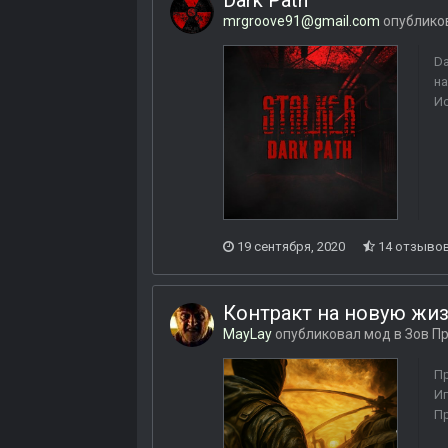
Dark Path
mrgroove91@gmail.com
опублико
Da
на
Ис
19 сентября, 2020
14 отзыво
Контракт на новую жи
MayLay
опубликовал мод в
Зов П
Пр
Иг
Пр