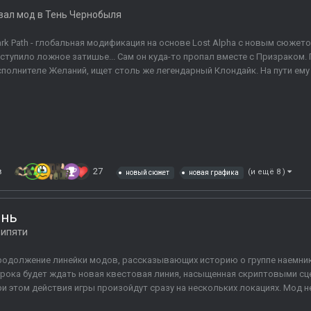
вал мод в
Тень Чернобыля
rk Path - глобальная модификация на основе Lost Alpha с новым сюжет
ступило ложное затишье... Сам он куда-то пропал вместе с Призраком.
полнителе Желаний, ищет столь же легендарный Клондайк. На пути ему в
в
27
(и ещё 8 )
новый сюжет
новая графика
знь
рипяти
одолжение линейки модов, рассказывающих историю о группе наемник
рока будет ждать новая квестовая линия, насыщенная скриптовыми сц
и этом действия игры произойдут сразу на нескольких локациях. Мод не 