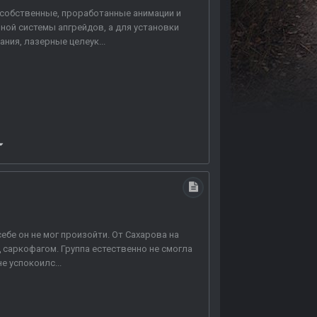
 собственные, проработанные анимации и
ной системы апгрейдов, а для установки
ния, лазерные целеук...
ебе он не мог произойти. От Сахарова на
 саркофагом. Группа естественно не смогла
е успокоилс...