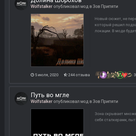
Долина Шорохов
Wolfstalker
опубликовал мод в
Зов Припяти
Новый сюжет, не пер
который решил подзар
локации. В моде будет
5 июля, 2020
244 отзыва
3
Путь во мгле
Wolfstalker
опубликовал мод в
Зов Припяти
Зона скрывает множес
себя сталкерами, пыт