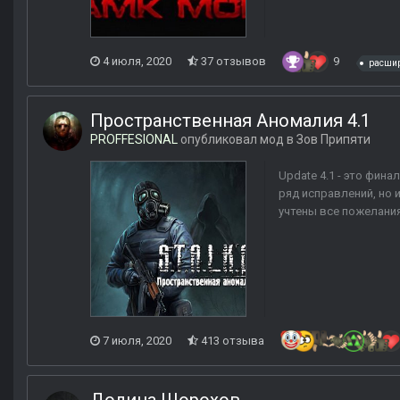
4 июля, 2020
37 отзывов
9
расшир
Пространственная Аномалия 4.1
PROFFESIONAL
опубликовал мод в
Зов Припяти
Update 4.1 - это фин
ряд исправлений, но 
учтены все пожелания
7 июля, 2020
413 отзыва