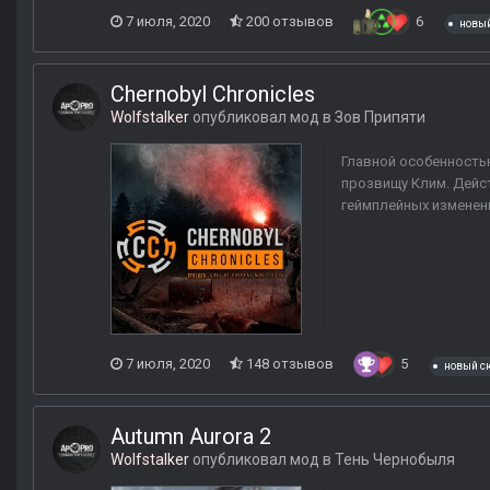
7 июля, 2020
200 отзывов
6
новы
Chernobyl Chronicles
Wolfstalker
опубликовал мод в
Зов Припяти
Главной особенность
прозвищу Клим. Дейст
геймплейных изменений
7 июля, 2020
148 отзывов
5
новый с
Autumn Aurora 2
Wolfstalker
опубликовал мод в
Тень Чернобыля