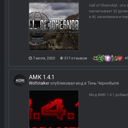
Call of Chernobyl - э
насчитывает 32 уровн
и AI, заселенные и п
7 июля, 2020
317 отзывов
4
AMK 1.4.1
Wolfstalker
опубликовал мод в
Тень Чернобыля
Мод АМК 1.4.1 добавл