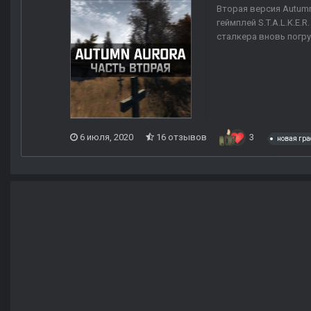
Вторая версия Autumn
геймплей S.T.A.L.K.E.
сталкера вновь погру
6 июля, 2020
16 отзывов
3
новая гр