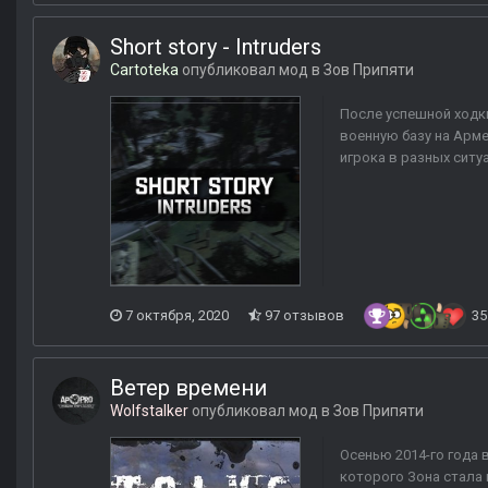
Short story - Intruders
Cartoteka
опубликовал мод в
Зов Припяти
После успешной ходки
военную базу на Арме
игрока в разных ситу
7 октября, 2020
97 отзывов
35
Ветер времени
Wolfstalker
опубликовал мод в
Зов Припяти
Осенью 2014-го года
которого Зона стала 