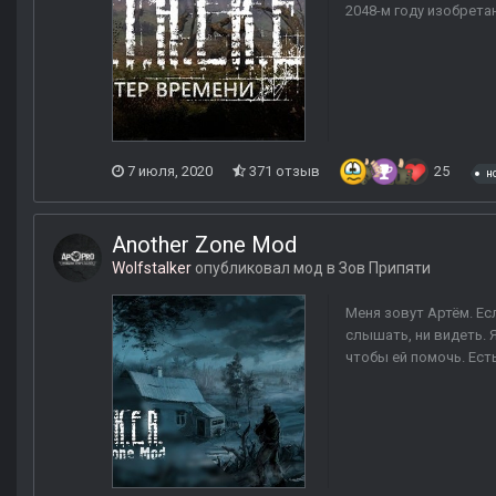
2048-м году изобрета
7 июля, 2020
371 отзыв
25
н
Another Zone Mod
Wolfstalker
опубликовал мод в
Зов Припяти
Меня зовут Артём. Есл
слышать, ни видеть. 
чтобы ей помочь. Есть