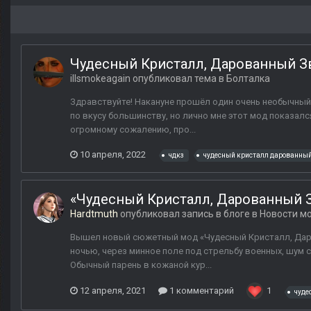
Чудесный Кристалл, Дарованный З
illsmokeagain
опубликовал тема в
Болталка
Здравствуйте! Накануне прошёл один очень необычный
по вкусу большинству, но лично мне этот мод показалс
огромному сожалению, про...
10 апреля, 2022
чдкз
чудесный кристалл дарованны
«Чудесный Кристалл, Дарованный
Hardtmuth
опубликовал запись в блоге в
Новости мо
Вышел новый сюжетный мод «Чудесный Кристалл, Даров
ночью, через минное поле под стрельбу военных, шум 
Обычный парень в кожаной кур...
12 апреля, 2021
1 комментарий
1
чуде