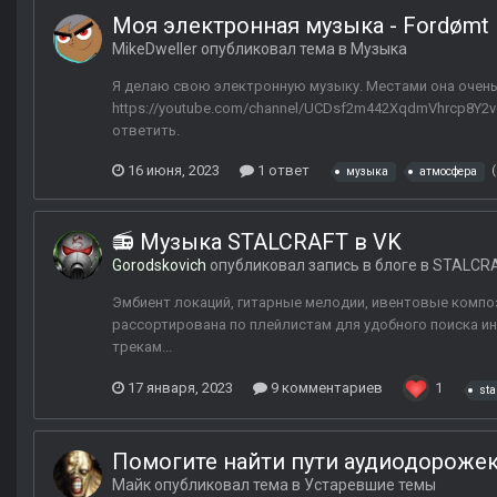
Моя электронная музыка - Fordømt 
MikeDweller
опубликовал тема в
Музыка
Я делаю свою электронную музыку. Местами она очень
https://youtube.com/channel/UCDsf2m442XqdmVhrcp8Y2v
ответить.
16 июня, 2023
1 ответ
музыка
атмосфера
📻 Музыка STALCRAFT в VK
Gorodskovich
опубликовал запись в блоге в
STALCR
Эмбиент локаций, гитарные мелодии, ивентовые компо
рассортирована по плейлистам для удобного поиска ин
трекам...
17 января, 2023
9 комментариев
1
sta
Помогите найти пути аудиодорожек
Майк
опубликовал тема в
Устаревшие темы