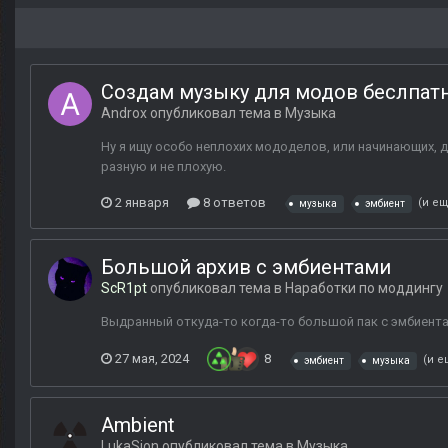
Создам музыку для модов беслпат
Androx
опубликовал тема в
Музыка
Ну я ищу особо неплохих мододелов, или начинающих, д
разную и не плохую.
2 января
8 ответов
(и ещ
музыка
эмбиент
Большой архив с эмбиентами
ScR1pt
опубликовал тема в
Наработки по моддингу
Выдранный откуда-то когда-то большой пак с эмбиент
27 мая, 2024
8
(и е
эмбиент
музыка
Ambient
LukaSion
опубликовал тема в
Музыка