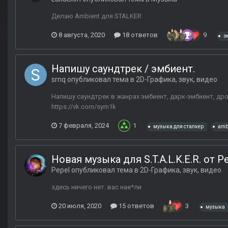
Делаю Ambient для STALKER
8 августа, 2020
18 ответов
9
э
Напишу саундтрек / эмбиент.
srnq
опубликовал тема в
2D-Графика, звук, видео
Напишу саундтрек в жанрах эмбиент, дарк-эмбиент, дроу
https://vk.com/syrn1k
7 февраля, 2024
1
музыка для сталкер
amb
Новая музыка для S.T.A.L.K.E.R. от P
Pepel
опубликовал тема в
2D-Графика, звук, видео
здесь ничего нет. вас нае*ли
20 июля, 2020
15 ответов
3
музыка